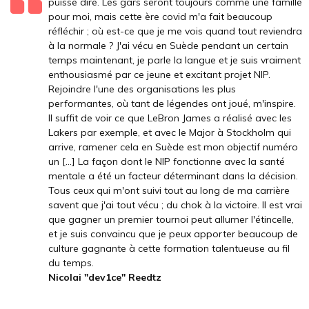
puisse dire. Les gars seront toujours comme une famille
pour moi, mais cette ère covid m'a fait beaucoup
réfléchir ; où est-ce que je me vois quand tout reviendra
à la normale ? J'ai vécu en Suède pendant un certain
temps maintenant, je parle la langue et je suis vraiment
enthousiasmé par ce jeune et excitant projet NIP.
Rejoindre l'une des organisations les plus
performantes, où tant de légendes ont joué, m'inspire.
Il suffit de voir ce que LeBron James a réalisé avec les
Lakers par exemple, et avec le Major à Stockholm qui
arrive, ramener cela en Suède est mon objectif numéro
un [...] La façon dont le NIP fonctionne avec la santé
mentale a été un facteur déterminant dans la décision.
Tous ceux qui m'ont suivi tout au long de ma carrière
savent que j'ai tout vécu ; du chok à la victoire. Il est vrai
que gagner un premier tournoi peut allumer l'étincelle,
et je suis convaincu que je peux apporter beaucoup de
culture gagnante à cette formation talentueuse au fil
du temps.
Nicolai "dev1ce" Reedtz