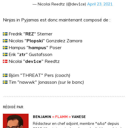
— Nicolai Reedtz (@dev1ce)
April 23, 2021
Ninjas in Pyjamas est donc maintenant composé de :
Fredrik "
REZ
" Sterner
Nicolas "
Plopski
" Gonzalez Zamora
Hampus "
hampus
" Poser
Erik "
ztr
" Gustafsson
Nicolai "
dev1ce
" Reedtz
Björn "THREAT" Pers
(coach)
Tim "nawwk" Jonasson
(sur le banc)
RÉDIGÉ PAR
BENJAMIN
« FLAMM »
VANESE
Rédacteur en chef adjoint, membre *aAa* depuis