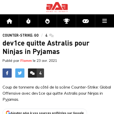
Me
Accueil
Flux
Directs
Compétitions
Actu jeux v
COUNTER-STRIKE: GO
4
commentaires
dev1ce quitte Astralis pour
Ninjas in Pyjamas
Publié par
Flamm
le
23 avr. 2021
4
ACCÉDER AUX
COMMENTAIRES
Coup de tonnerre du côté de la scène Counter-Strike: Global
Offensive avec dev1ce qui quitte Astralis pour Ninjas in
Pyjamas.
Ajoutez aAa à vos sources préférées sur Google