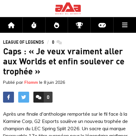
Me
Accueil
Flux
Directs
Compétitions
Actu jeux v
LEAGUE OF LEGENDS
0
commentaires
Caps : « Je veux vraiment aller
aux Worlds et enfin soulever ce
trophée »
Publié par
Flamm
le
8 juin 2026
0
ACCÉDER AUX
COMMENTAIRES
Après une finale d'anthologie remportée sur le fil face à la
Karmine Corp, G2 Esports soulève un nouveau trophée de
champion du LEC Spring Split 2026. Un sacre qui marque
l'incroyable 17e titre européen pour le légendaire midlaner