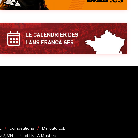
c
Compétitions
Mercato LoL
v 2, MNT, ERL et EMEA Masters