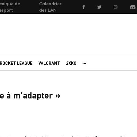
exique de
Calendrier
Facebook
Twitter
Instagram
'esport
des LAN
Di
ROCKET LEAGUE
VALORANT
2XKO
AUTRES PORTAILS
me à m’adapter »