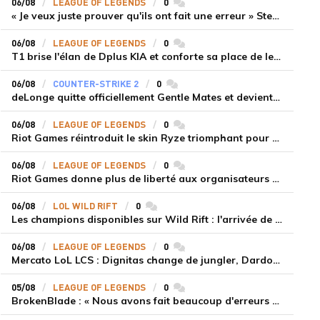
06/08
LEAGUE OF LEGENDS
0
commentaires
« Je veux juste prouver qu'ils ont fait une erreur » Stend se confie sur son mercato chaotique et ses ambitions avec Shifters
06/08
LEAGUE OF LEGENDS
0
commentaires
T1 brise l'élan de Dplus KIA et conforte sa place de leader en LCK 2026 Rounds 3-4
06/08
COUNTER-STRIKE 2
0
commentaires
deLonge quitte officiellement Gentle Mates et devient agent libre
06/08
LEAGUE OF LEGENDS
0
commentaires
Riot Games réintroduit le skin Ryze triomphant pour récompenser la scène amateur
06/08
LEAGUE OF LEGENDS
0
commentaires
Riot Games donne plus de liberté aux organisateurs de tournois locaux sur League of Legends
06/08
LOL WILD RIFT
0
commentaires
Les champions disponibles sur Wild Rift : l'arrivée de Cho'Gath
06/08
LEAGUE OF LEGENDS
0
commentaires
Mercato LoL LCS : Dignitas change de jungler, Dardoch fait son retour en LCS, eXyu annonce sa retraite
05/08
LEAGUE OF LEGENDS
0
commentaires
BrokenBlade : « Nous avons fait beaucoup d'erreurs bêtes, mais une victoire reste une victoire et c'est une chose dont on peut se réjouir »