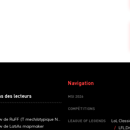
Navigation
ns des lecteurs
MSI 2026
COMPÉTITIONS
ew de RuFF (T mech/atypique N...
LEAGUE OF LEGENDS
LoL Classi
ew de LatiAs mapmaker
LFL,Di