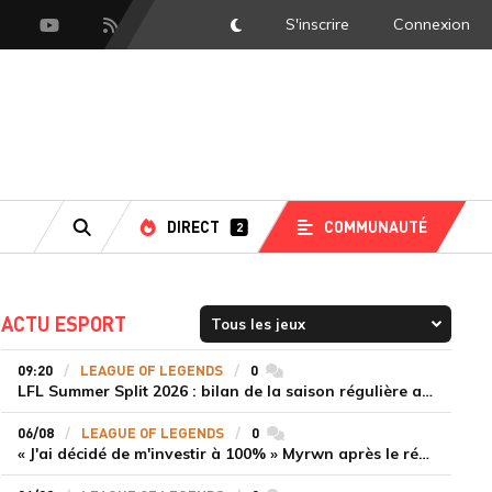
S'inscrire
Connexion
DarkMode
scord
Youtube
Flux RSS
DIRECT
COMMUNAUTÉ
2
RECHERCHE
ACTU ESPORT
09:20
LEAGUE OF LEGENDS
0
commentaires
LFL Summer Split 2026 : bilan de la saison régulière avec Solary en tête
06/08
LEAGUE OF LEGENDS
0
commentaires
« J'ai décidé de m'investir à 100% » Myrwn après le réveil de Movistar KOI face à Fnatic