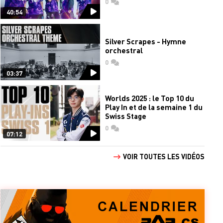
0
commentaires
40:54
Silver Scrapes - Hymne
orchestral
0
commentaires
03:37
Worlds 2025 : le Top 10 du
Play In et de la semaine 1 du
Swiss Stage
0
commentaires
07:12
VOIR TOUTES LES VIDÉOS