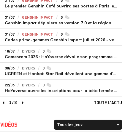
31/07
GENSHIN IMPACT
0
commentaires
Le premier Genshin Café ouvrira ses portes à Paris le 14 août
31/07
GENSHIN IMPACT
0
commentaires
Genshin Impact déploiera sa version 7.0 et la région de Snezhnaya le 12 août
31/07
GENSHIN IMPACT
0
commentaires
Codes primo-gemmes Genshin Impact juillet 2026 - version 7.0
18/07
DIVERS
0
commentaires
Gamescom 2026 : HoYoverse dévoile son programme et présente deux nouveaux jeux inédits
30/06
DIVERS
0
commentaires
UGREEN et Honkai: Star Rail dévoilent une gamme d'accessoires de recharge en édition limitée
22/06
DIVERS
0
commentaires
HoYoverse ouvre les inscriptions pour la bêta fermée de Honkai : Nexus Anima
1
/
8
TOUTE L'ACTU
page précédente
page suivante
VIDÉOS