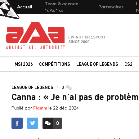
Team & agenda
L
Accueil
Partenaires
*aAa* cs
l
Team-aAa - against All authority
LIVING FOR ESPORT
SINCE 2000
MSI 2026
COMPÉTITIONS
LEAGUE OF LEGENDS
CS2
LEAGUE OF LEGENDS
0
commentaires
Canna : « Je n’ai pas de problè
Publié par
Flamm
le
22 déc. 2024
0
ACCÉDER AUX
COMMENTAIRES