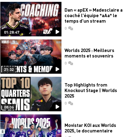
Dan « apEX » Madesclaire a
coaché l'équipe *aAa* le
temps d'un stream
0
commentaires
01:28:47
Worlds 2025 : Meilleurs
moments et souvenirs
0
commentaires
21:32
Top Highlights from
Knockout Stage | Worlds
2025
0
commentaires
08:06
Movistar KOI aux Worlds
2025, le documentaire