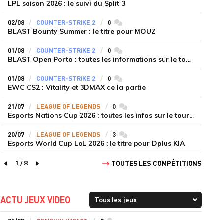
LPL saison 2026 : le suivi du Split 3
02/08
COUNTER-STRIKE 2
0
commentaires
BLAST Bounty Summer : le titre pour MOUZ
01/08
COUNTER-STRIKE 2
0
commentaires
BLAST Open Porto : toutes les informations sur le tournoi
01/08
COUNTER-STRIKE 2
0
commentaires
EWC CS2 : Vitality et 3DMAX de la partie
21/07
LEAGUE OF LEGENDS
0
commentaires
Esports Nations Cup 2026 : toutes les infos sur le tournoi
20/07
LEAGUE OF LEGENDS
3
commentaires
Esports World Cup LoL 2026 : le titre pour Dplus KIA
1
/
8
TOUTES LES COMPÉTITIONS
page précédente
page suivante
ACTU JEUX VIDEO