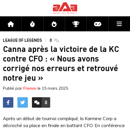
Me
Accueil
Flux
Directs
Compétitions
Actu jeux v
LEAGUE OF LEGENDS
0
commentaires
Canna après la victoire de la KC
contre CFO : « Nous avons
corrigé nos erreurs et retrouvé
notre jeu »
Publié par
Flamm
le
15 mars 2025
0
ACCÉDER AUX
COMMENTAIRES
Après un début de tournoi compliqué, la Karmine Corp a
décroché sa place en finale en battant CFO. En conférence