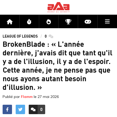
Me
Accueil
Flux
Directs
Compétitions
Actu jeux v
LEAGUE OF LEGENDS
0
commentaires
BrokenBlade : « L'année
dernière, j'avais dit que tant qu'il
y a de l'illusion, il y a de l'espoir.
Cette année, je ne pense pas que
nous ayons autant besoin
d'illusion. »
Publié par
Flamm
le
27 mai 2026
0
ACCÉDER AUX
COMMENTAIRES