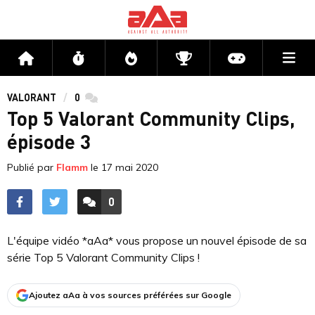
Me
Accueil
Flux
Directs
Compétitions
Actu jeux v
VALORANT
0
commentaires
Top 5 Valorant Community Clips,
épisode 3
Publié par
Flamm
le
17 mai 2020
0
ACCÉDER AUX
COMMENTAIRES
L'équipe vidéo *aAa* vous propose un nouvel épisode de sa
série Top 5 Valorant Community Clips !
Ajoutez aAa à vos sources préférées sur Google