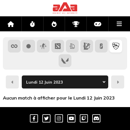
Me
Accueil
Flux
Directs
Compétitions
Actu jeux v
Hier
Dema
Aucun match à afficher pour le Lundi 12 Juin 2023