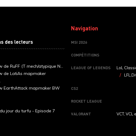
Navigation
ns des lecteurs
MSI 2026
COMPÉTITIONS
ew de RuFF (T mech/atypique N...
LEAGUE OF LEGENDS
LoL Classi
ew de LatiAs mapmaker
LFL,Di
.
iew EarthAttack mapmaker BW
CS2
ROCKET LEAGUE
du jour du turfu - Episode 7
VALORANT
VCT, VCL 