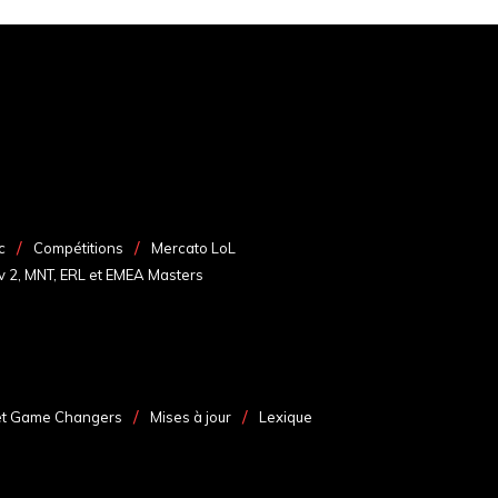
c
Compétitions
Mercato LoL
v 2, MNT, ERL et EMEA Masters
et Game Changers
Mises à jour
Lexique