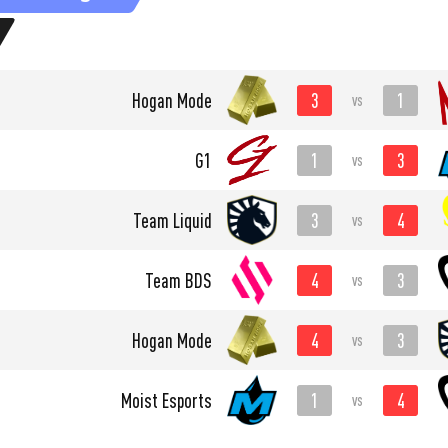
3
1
Hogan Mode
vs
1
3
G1
vs
3
4
Team Liquid
vs
4
3
Team BDS
vs
4
3
Hogan Mode
vs
1
4
Moist Esports
vs