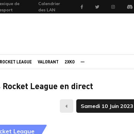
exique de
Calendrier
Facebook
Twitter
Instagram
'esport
des LAN
Di
ROCKET LEAGUE
VALORANT
2XKO
AUTRES PORTAILS
 Rocket League en direct
Hier
cket League