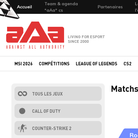
Team & agenda
L
Accueil
Partenaires
*aAa* cs
l
Team-aAa - against All authority
LIVING FOR ESPORT
SINCE 2000
MSI 2026
COMPÉTITIONS
LEAGUE OF LEGENDS
CS2
Matchs
TOUS LES JEUX
CALL OF DUTY
COUNTER-STRIKE 2
Ro