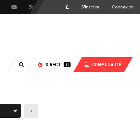
S'inscrire
Connexion
DarkMode
scord
Youtube
Flux RSS
DIRECT
COMMUNAUTÉ
11
RECHERCHE
Demain