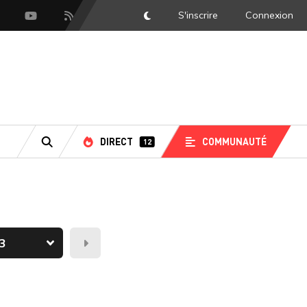
S'inscrire
Connexion
DarkMode
scord
Youtube
Flux RSS
DIRECT
COMMUNAUTÉ
12
RECHERCHE
Demain