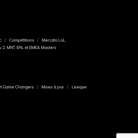
c
Compétitions
Mercato LoL
v 2, MNT, ERL et EMEA Masters
et Game Changers
Mises à jour
Lexique