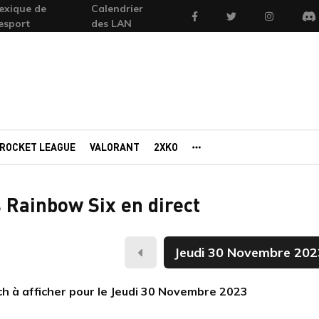
exique de
Calendrier
Facebook
Twitter
Instagram
'esport
des LAN
Di
ROCKET LEAGUE
VALORANT
2XKO
AUTRES PORTAILS
 Rainbow Six en direct
Hier
h à afficher pour le Jeudi 30 Novembre 2023