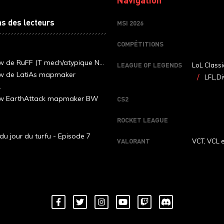
ns des lecteurs
MSI 2026
COMPÉTITIONS
ew de RuFF (T mech/atypique N...
LEAGUE OF LEGENDS
LoL Classi
ew de LatiAs mapmaker
LFL,Di
.
iew EarthAttack mapmaker BW
CS2
ROCKET LEAGUE
du jour du turfu - Episode 7
VALORANT
VCT, VCL 