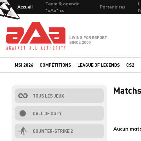
Team & agenda
L
Accueil
Partenaires
*aAa* cs
l
Team-aAa - against All authority
LIVING FOR ESPORT
SINCE 2000
MSI 2026
COMPÉTITIONS
LEAGUE OF LEGENDS
CS2
Matchs
TOUS LES JEUX
CALL OF DUTY
Aucun matc
COUNTER-STRIKE 2