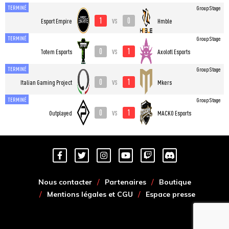
TERMINÉ
Group Stage
1
0
vs
Esport Empire
Hmble
TERMINÉ
Group Stage
0
1
vs
Totem Esports
Axolotl Esports
TERMINÉ
Group Stage
0
1
vs
Italian Gaming Project
Mkers
TERMINÉ
Group Stage
0
1
vs
Outplayed
MACKO Esports
Nous contacter
Partenaires
Boutique
Mentions légales et CGU
Espace presse