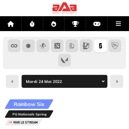
Me
Accueil
Flux
Directs
Compétitions
Actu jeux v
Hier
Dema
Rainbow Six
PG Nationals Spring
VOIR LE STREAM