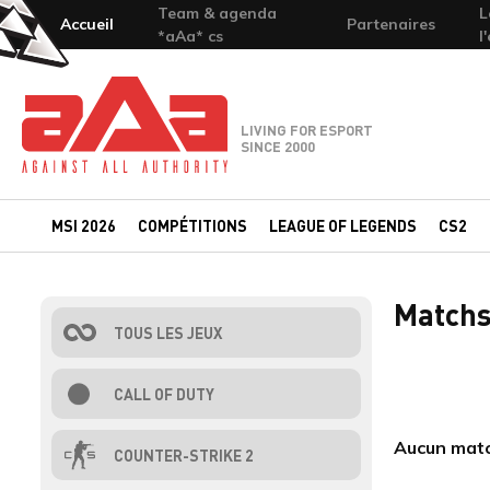
Team & agenda
L
Accueil
Partenaires
*aAa* cs
l
Team-aAa - against All authority
LIVING FOR ESPORT
SINCE 2000
MSI 2026
COMPÉTITIONS
LEAGUE OF LEGENDS
CS2
Matchs
TOUS LES JEUX
CALL OF DUTY
Aucun match
COUNTER-STRIKE 2