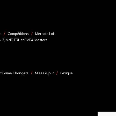
c
Compétitions
Mercato LoL
v 2, MNT, ERL et EMEA Masters
et Game Changers
Mises à jour
Lexique