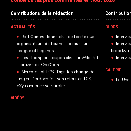
Contributions de la rédaction
Contributio
ACTUALITÉS
BLOGS
Riot Games donne plus de liberté aux
Intervi
organisateurs de tournois locaux sur
Intervi
League of Legends
broodwa..
Les champions disponibles sur Wild Rift
Interv
: l'arrivée de Cho'Gath
GALERIE
Mercato LoL LCS : Dignitas change de
jungler, Dardoch fait son retour en LCS,
La Une 
eXyu annonce sa retraite
VIDÉOS