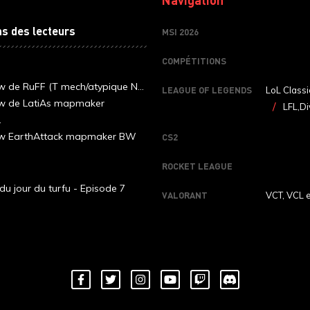
ns des lecteurs
MSI 2026
COMPÉTITIONS
ew de RuFF (T mech/atypique N...
LEAGUE OF LEGENDS
LoL Classi
ew de LatiAs mapmaker
LFL,Di
.
iew EarthAttack mapmaker BW
CS2
ROCKET LEAGUE
du jour du turfu - Episode 7
VALORANT
VCT, VCL 