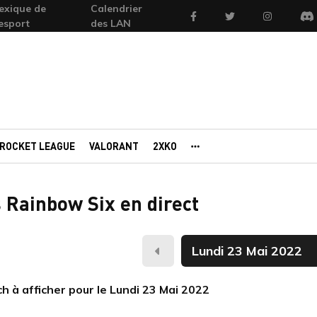
exique de
Calendrier
Facebook
Twitter
Instagram
'esport
des LAN
Di
ROCKET LEAGUE
VALORANT
2XKO
AUTRES PORTAILS
 Rainbow Six en direct
Hier
 à afficher pour le Lundi 23 Mai 2022