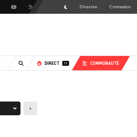
S'inscrire
Connexion
DarkMode
scord
Youtube
Flux RSS
DIRECT
COMMUNAUTÉ
11
RECHERCHE
Demain