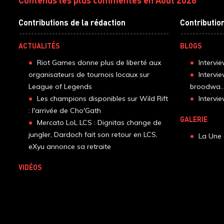
Contributions de la rédaction
Contributio
ACTUALITÉS
BLOGS
Riot Games donne plus de liberté aux
Intervi
organisateurs de tournois locaux sur
Intervi
League of Legends
broodwa..
Les champions disponibles sur Wild Rift
Interv
: l'arrivée de Cho'Gath
GALERIE
Mercato LoL LCS : Dignitas change de
jungler, Dardoch fait son retour en LCS,
La Une 
eXyu annonce sa retraite
VIDÉOS