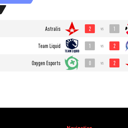
2
1
Astralis
vs
1
2
Team Liquid
vs
0
2
Oxygen Esports
vs
Navigation