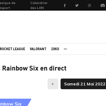
exique de
Calendrier
Facebook
Twitter
Instagram
'esport
des LAN
Di
ROCKET LEAGUE
VALORANT
2XKO
AUTRES PORTAILS
 Rainbow Six en direct
Hier
inbow Six