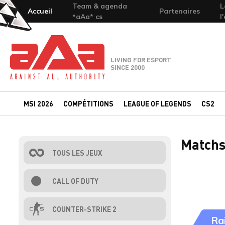
Team & agenda
L
Accueil
Partenaires
*aAa* cs
l
Team-aAa - against All authority
LIVING FOR ESPORT
SINCE 2000
MSI 2026
COMPÉTITIONS
LEAGUE OF LEGENDS
CS2
Matchs
TOUS LES JEUX
CALL OF DUTY
COUNTER-STRIKE 2
Ra