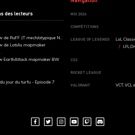
ns des lecteurs
MSI 2026
COMPÉTITIONS
ew de RuFF (T mech/atypique N...
LEAGUE OF LEGENDS
LoL Classi
ew de LatiAs mapmaker
LFL,Di
.
iew EarthAttack mapmaker BW
CS2
ROCKET LEAGUE
du jour du turfu - Episode 7
VALORANT
VCT, VCL 