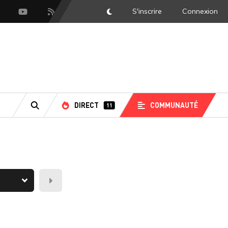
S'inscrire
Connexion
DarkMode
scord
Youtube
Flux RSS
DIRECT
COMMUNAUTÉ
11
RECHERCHE
Demain