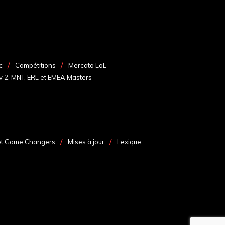
c
Compétitions
Mercato LoL
v 2, MNT, ERL et EMEA Masters
et Game Changers
Mises à jour
Lexique