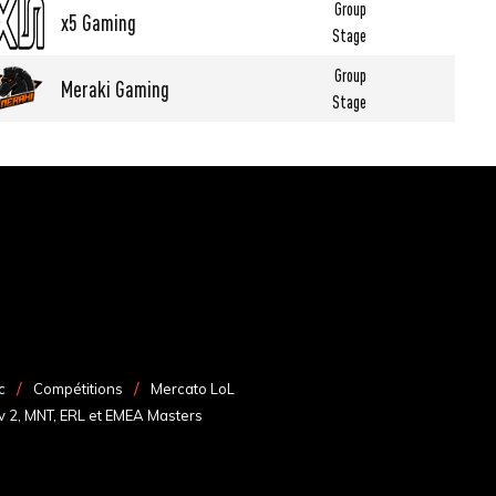
Group
x5 Gaming
Stage
Group
Meraki Gaming
Stage
c
Compétitions
Mercato LoL
v 2, MNT, ERL et EMEA Masters