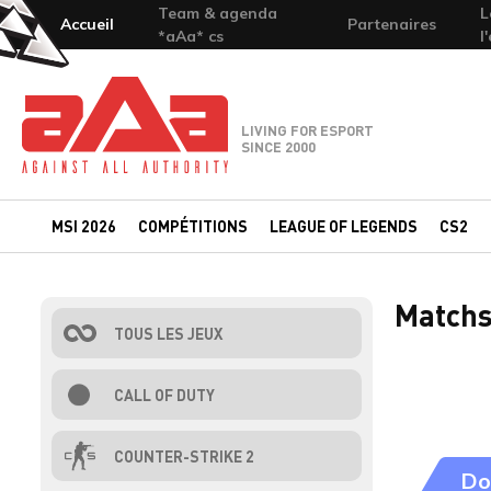
Team & agenda
L
Accueil
Partenaires
*aAa* cs
l
Team-aAa - against All authority
LIVING FOR ESPORT
SINCE 2000
MSI 2026
COMPÉTITIONS
LEAGUE OF LEGENDS
CS2
Matchs
TOUS LES JEUX
CALL OF DUTY
COUNTER-STRIKE 2
Do