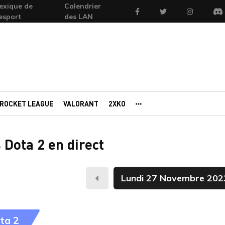
exique de
Calendrier
Facebook
Twitter
Instagram
'esport
des LAN
Di
ROCKET LEAGUE
VALORANT
2XKO
AUTRES PORTAILS
 Dota 2 en direct
Hier
ta 2