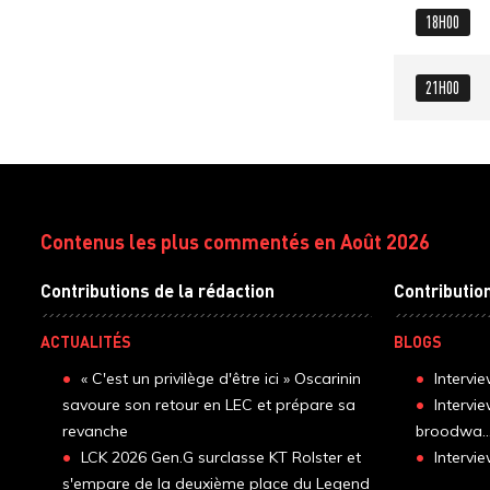
18H00
21H00
Contenus les plus commentés en Août 2026
Contributions de la rédaction
Contributio
ACTUALITÉS
BLOGS
« C'est un privilège d'être ici » Oscarinin
Intervi
savoure son retour en LEC et prépare sa
Intervi
revanche
broodwa..
LCK 2026 Gen.G surclasse KT Rolster et
Interv
s'empare de la deuxième place du Legend