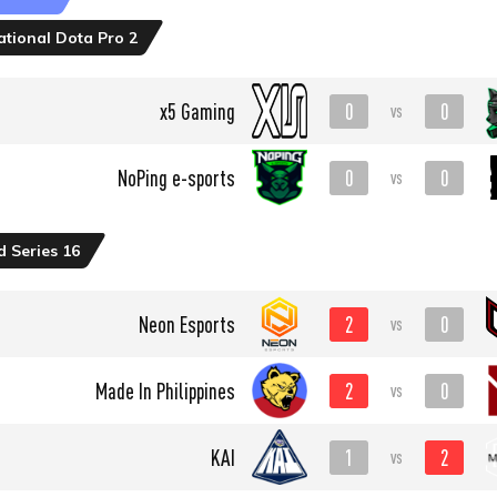
tational Dota Pro 2
0
0
x5 Gaming
vs
0
0
NoPing e-sports
vs
 Series 16
2
0
Neon Esports
vs
2
0
Made In Philippines
vs
1
2
KAI
vs