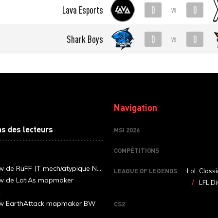
0
0
Lava Esports
vs
0
0
Shark Boys
vs
Navigation
ns des lecteurs
MSI 2026
COMPÉTITIONS
ew de RuFF (T mech/atypique N...
LEAGUE OF LEGENDS
LoL Classi
ew de LatiAs mapmaker
LFL,Di
.
iew EarthAttack mapmaker BW
CS2