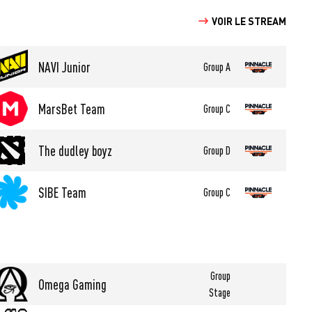
VOIR LE STREAM
NAVI Junior
Group A
MarsBet Team
Group C
The dudley boyz
Group D
SIBE Team
Group C
Group
Omega Gaming
Stage