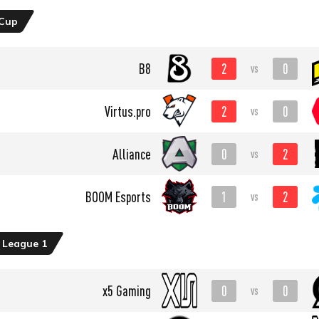
 Cup
2
0
B8
vs
2
0
Virtus.pro
vs
0
2
Alliance
vs
1
2
BOOM Esports
vs
 League 1
0
0
x5 Gaming
vs