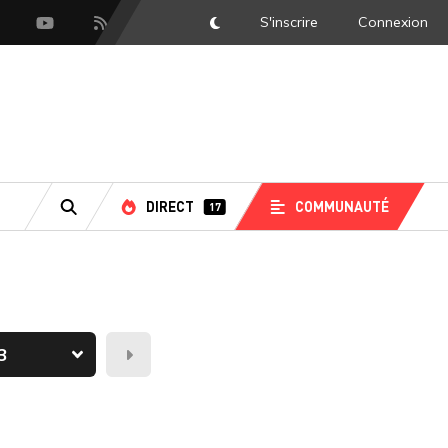
S'inscrire
Connexion
DarkMode
scord
Youtube
Flux RSS
DIRECT
COMMUNAUTÉ
17
RECHERCHE
Demain