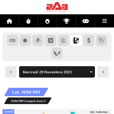
Me
Accueil
Flux
Directs
Compétitions
Actu jeux v
Hier
Dema
LoL Wild Rift
Wild Rift League Asia 2
TERMINÉ
Inter-Conference...