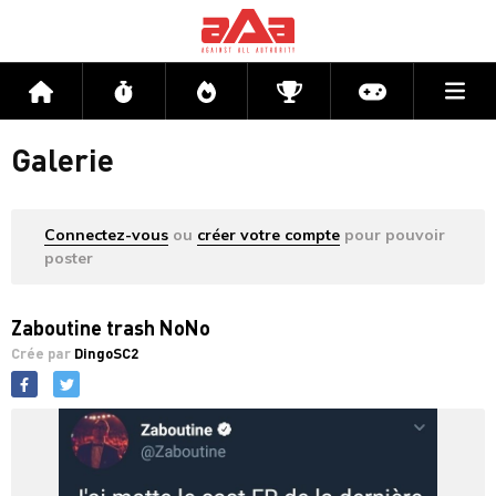
Me
Accueil
Flux
Directs
Compétitions
Actu jeux v
Galerie
Connectez-vous
ou
créer votre compte
pour pouvoir
poster
Zaboutine trash NoNo
Crée par
DingoSC2
Facebook
Twitter