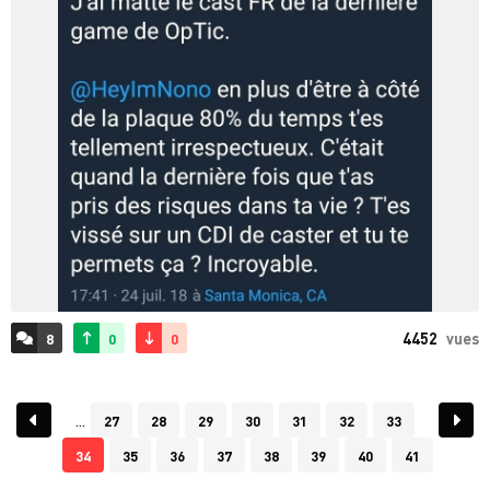
4452
vues
8
0
0
ACCÉDER AUX
COMMENTAIRES
27
28
29
30
31
32
33
34
35
36
37
38
39
40
41