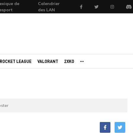
exique de
Calendrier
Facebook
Twitter
Instagram
'esport
des LAN
Di
ROCKET LEAGUE
VALORANT
2XKO
AUTRES PORTAILS
ster
Facebook
Twitt