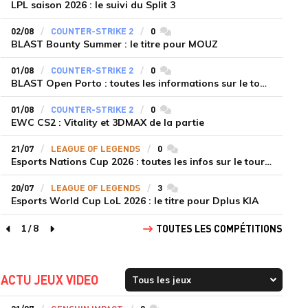
LPL saison 2026 : le suivi du Split 3
02/08
COUNTER-STRIKE 2
0
commentaires
BLAST Bounty Summer : le titre pour MOUZ
01/08
COUNTER-STRIKE 2
0
commentaires
BLAST Open Porto : toutes les informations sur le tournoi
01/08
COUNTER-STRIKE 2
0
commentaires
EWC CS2 : Vitality et 3DMAX de la partie
21/07
LEAGUE OF LEGENDS
0
commentaires
Esports Nations Cup 2026 : toutes les infos sur le tournoi
20/07
LEAGUE OF LEGENDS
3
commentaires
Esports World Cup LoL 2026 : le titre pour Dplus KIA
1
/
8
TOUTES LES COMPÉTITIONS
page précédente
page suivante
ACTU JEUX VIDEO