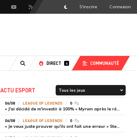
S'inscrire
Connexion
DarkMode
scord
Youtube
Flux RSS
DIRECT
COMMUNAUTÉ
4
RECHERCHE
ACTU ESPORT
06/08
LEAGUE OF LEGENDS
0
commentaires
« J'ai décidé de m'investir à 100% » Myrwn après le réveil de Movistar KOI face à Fnatic
06/08
LEAGUE OF LEGENDS
0
commentaires
« Je veux juste prouver qu'ils ont fait une erreur » Stend se confie sur son mercato chaotique et ses ambitions avec Shifters
er