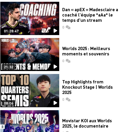
Dan « apEX » Madesclaire a
coaché l'équipe *aAa* le
temps d'un stream
0
commentaires
01:28:47
Worlds 2025 : Meilleurs
moments et souvenirs
0
commentaires
21:32
Top Highlights from
Knockout Stage | Worlds
2025
0
commentaires
08:06
Movistar KOI aux Worlds
2025, le documentaire