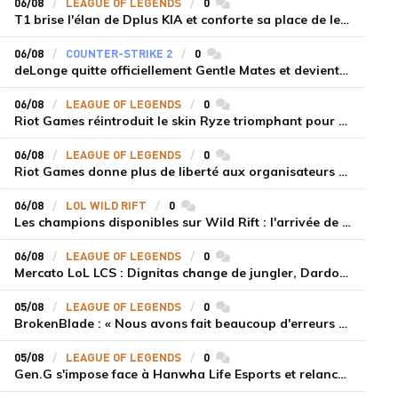
06/08
LEAGUE OF LEGENDS
0
commentaires
T1 brise l'élan de Dplus KIA et conforte sa place de leader en LCK 2026 Rounds 3-4
06/08
COUNTER-STRIKE 2
0
commentaires
deLonge quitte officiellement Gentle Mates et devient agent libre
06/08
LEAGUE OF LEGENDS
0
commentaires
Riot Games réintroduit le skin Ryze triomphant pour récompenser la scène amateur
06/08
LEAGUE OF LEGENDS
0
commentaires
Riot Games donne plus de liberté aux organisateurs de tournois locaux sur League of Legends
06/08
LOL WILD RIFT
0
commentaires
Les champions disponibles sur Wild Rift : l'arrivée de Cho'Gath
06/08
LEAGUE OF LEGENDS
0
commentaires
Mercato LoL LCS : Dignitas change de jungler, Dardoch fait son retour en LCS, eXyu annonce sa retraite
05/08
LEAGUE OF LEGENDS
0
commentaires
BrokenBlade : « Nous avons fait beaucoup d'erreurs bêtes, mais une victoire reste une victoire et c'est une chose dont on peut se réjouir »
05/08
LEAGUE OF LEGENDS
0
commentaires
er
Gen.G s'impose face à Hanwha Life Esports et relance sa dynamique en LCK