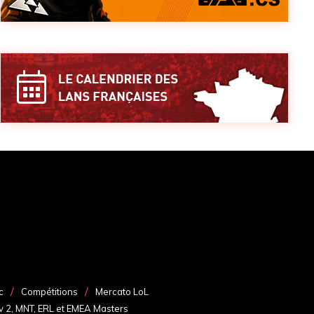
c
Compétitions
Mercato LoL
v 2, MNT, ERL et EMEA Masters