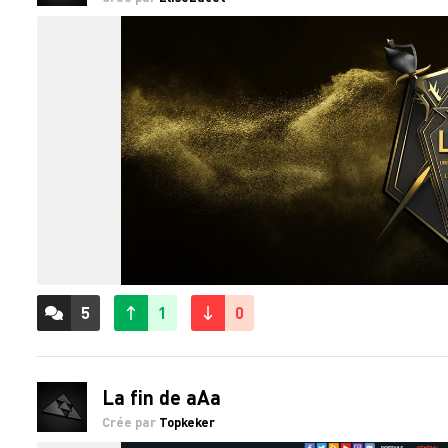
5
1
0
ACCÉDER AUX
COMMENTAIRES
La fin de aAa
Crée par
Topkeker