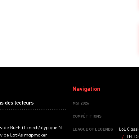
Navigation
ns des lecteurs
MSI 2026
COMPÉTITIONS
ew de RuFF (T mech/atypique N...
LEAGUE OF LEGENDS
LoL Classi
ew de LatiAs mapmaker
LFL,Di