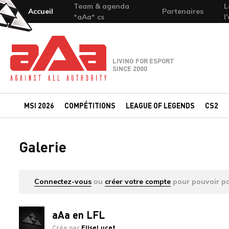
Team & agenda
L
Accueil
Partenaires
*aAa* cs
l
Team-aAa - against All authority
LIVING FOR ESPORT
SINCE 2000
MSI 2026
COMPÉTITIONS
LEAGUE OF LEGENDS
CS2
Galerie
Connectez-vous
ou
créer votre compte
pour pouvoir po
aAa en LFL
Crée par
EliseLucet