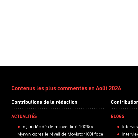
Contenus les plus commentés en Août 2026
Contributions de la rédaction
Contributio
ACTUALITÉS
BLOGS
« J'ai décidé de m'investir à 100% »
Intervi
Myrwn après le réveil de Movistar KOI face
Intervi