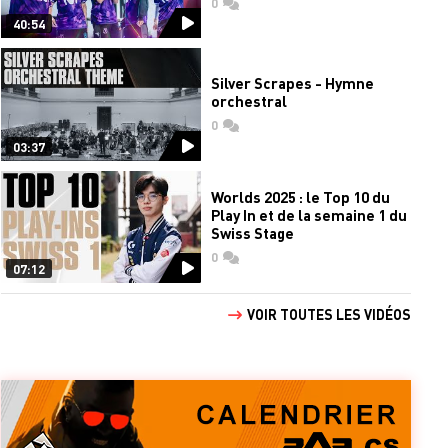
0
commentaires
40:54
Silver Scrapes - Hymne
orchestral
0
commentaires
03:37
Worlds 2025 : le Top 10 du
Play In et de la semaine 1 du
Swiss Stage
0
commentaires
07:12
VOIR TOUTES LES VIDÉOS