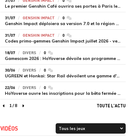
31/07
GENSHIN IMPACT
0
commentaires
Le premier Genshin Café ouvrira ses portes à Paris le 14 août
31/07
GENSHIN IMPACT
0
commentaires
Genshin Impact déploiera sa version 7.0 et la région de Snezhnaya le 12 août
31/07
GENSHIN IMPACT
0
commentaires
Codes primo-gemmes Genshin Impact juillet 2026 - version 7.0
18/07
DIVERS
0
commentaires
Gamescom 2026 : HoYoverse dévoile son programme et présente deux nouveaux jeux inédits
30/06
DIVERS
0
commentaires
UGREEN et Honkai: Star Rail dévoilent une gamme d'accessoires de recharge en édition limitée
22/06
DIVERS
0
commentaires
HoYoverse ouvre les inscriptions pour la bêta fermée de Honkai : Nexus Anima
1
/
8
TOUTE L'ACTU
page précédente
page suivante
VIDÉOS