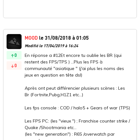
MOOD
le 31/08/2018 à 01:05
Modifié le 17/04/2019 à 16:24
0
En réponse a #12Et encore tu oublie les BR (qui
restent des FPS/TPS ) ...Plus les FPS à
0
communauté "asiatique " (j'ai plus les noms des
jeux en question en tête dsl)
Après ont peut différencier plusieurs scènes : Les
Br (Fortnite,Pubg,H1Z1 etc...)
Les fps console : COD / halo5 + Gears of war (TPS)
Les FPS PC: (les "vieux ") ; Franchise counter strike /
Quake /Shootmania etc...
(les "new generation") : R6S /overwatch par