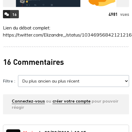
4981
vues
16
ACCÉDER AUX
COMMENTAIRES
Lien du débat complet:
https://twitter.com/Elizandre_/status/1034695684212121
16 Commentaires
Filtre :
Connectez-vous
ou
créer votre compte
pour pouvoir
réagir