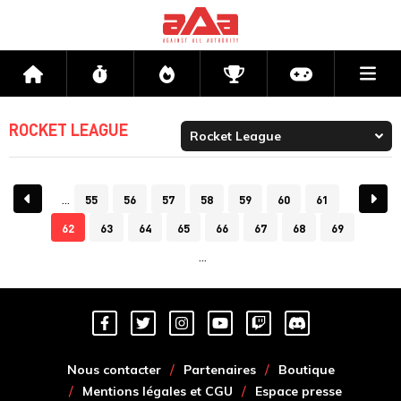
Me
Accueil
Flux
Directs
Compétitions
Actu jeux v
ROCKET LEAGUE
55
56
57
58
59
60
61
62
63
64
65
66
67
68
69
Nous contacter
Partenaires
Boutique
Mentions légales et CGU
Espace presse