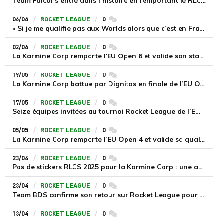
Team Falcons entre dans l’histoire en remportant le RLCS Raleigh Major 2025, la Karmine Corp tombe de haut
06/06
ROCKET LEAGUE
0
commentaires
« Si je me qualifie pas aux Worlds alors que c’est en France, c’est chaud », Juicy revient sur la saison mouvementée de Gentle Mates sur Rocket League
02/06
ROCKET LEAGUE
0
commentaires
La Karmine Corp remporte l'EU Open 6 et valide son statut de meilleure équipe européenne des RLCS 2025
19/05
ROCKET LEAGUE
0
commentaires
La Karmine Corp battue par Dignitas en finale de l’EU Open 5, mais qualifiée pour le Major de Raleigh
17/05
ROCKET LEAGUE
0
commentaires
Seize équipes invitées au tournoi Rocket League de l’EWC 2025 via le classement RLCS, la Karmine Corp normalement présente
05/05
ROCKET LEAGUE
0
commentaires
La Karmine Corp remporte l’EU Open 4 et valide sa qualification pour les RLCS 2025 World Championship à Lyon
23/04
ROCKET LEAGUE
0
commentaires
Pas de stickers RLCS 2025 pour la Karmine Corp : une absence justifiée notamment par un désaccord économique
23/04
ROCKET LEAGUE
0
commentaires
Team BDS confirme son retour sur Rocket League pour le reste de la saison 2025
13/04
ROCKET LEAGUE
0
commentaires