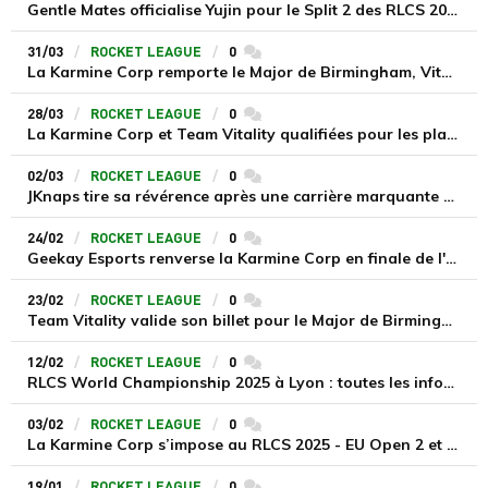
Gentle Mates officialise Yujin pour le Split 2 des RLCS 2025
31/03
ROCKET LEAGUE
0
commentaires
La Karmine Corp remporte le Major de Birmingham, Vitality échoue en quart de finale
28/03
ROCKET LEAGUE
0
commentaires
La Karmine Corp et Team Vitality qualifiées pour les playoffs du Major de Birmingham RLCS 2025
02/03
ROCKET LEAGUE
0
commentaires
JKnaps tire sa révérence après une carrière marquante sur Rocket League
24/02
ROCKET LEAGUE
0
commentaires
Geekay Esports renverse la Karmine Corp en finale de l'Open 3 et décroche le dernier billet pour le Major de Birmingham
23/02
ROCKET LEAGUE
0
commentaires
Team Vitality valide son billet pour le Major de Birmingham lors du RLCS 2025 - EU Open 3
12/02
ROCKET LEAGUE
0
commentaires
RLCS World Championship 2025 à Lyon : toutes les infos sur la billeterie
03/02
ROCKET LEAGUE
0
commentaires
La Karmine Corp s’impose au RLCS 2025 - EU Open 2 et valide son ticket pour le Major de Birmingham
19/01
ROCKET LEAGUE
0
commentaires