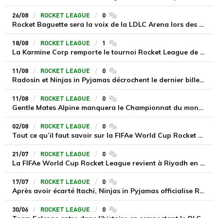
26/08
ROCKET LEAGUE
0
commentaires
Rocket Baguette sera la voix de la LDLC Arena lors des Worlds RLCS 2025 à Lyon
18/08
ROCKET LEAGUE
1
commentaires
La Karmine Corp remporte le tournoi Rocket League de l'EWC 2025, Vitality échoue au pied du podium
11/08
ROCKET LEAGUE
0
commentaires
Radosin et Ninjas in Pyjamas décrochent le dernier billet européen pour les Worlds RLCS 2025 à Lyon
11/08
ROCKET LEAGUE
0
commentaires
Gentle Mates Alpine manquera le Championnat du monde des RLCS 2025 à Lyon
02/08
ROCKET LEAGUE
0
commentaires
Tout ce qu’il faut savoir sur la FIFAe World Cup Rocket League 2025
21/07
ROCKET LEAGUE
0
commentaires
La FIFAe World Cup Rocket League revient à Riyadh en 2025 et 2026
17/07
ROCKET LEAGUE
0
commentaires
Après avoir écarté Itachi, Ninjas in Pyjamas officialise Radosin pour le Last Chance Qualifier européen
30/06
ROCKET LEAGUE
0
commentaires