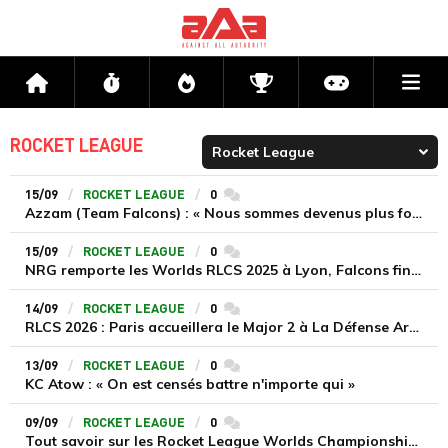
Me
Accueil
Flux
Directs
Compétitions
Actu jeux v
ROCKET LEAGUE
15/09
ROCKET LEAGUE
0
commentaires
Azzam (Team Falcons) : « Nous sommes devenus plus forts que l'Europe »
15/09
ROCKET LEAGUE
0
commentaires
NRG remporte les Worlds RLCS 2025 à Lyon, Falcons finaliste, l’Europe déchue
14/09
ROCKET LEAGUE
0
commentaires
RLCS 2026 : Paris accueillera le Major 2 à La Défense Arena, le circuit 2v2 officiellement lancé
13/09
ROCKET LEAGUE
0
commentaires
KC Atow : « On est censés battre n'importe qui »
09/09
ROCKET LEAGUE
0
commentaires
Tout savoir sur les Rocket League Worlds Championship 2025 à Lyon