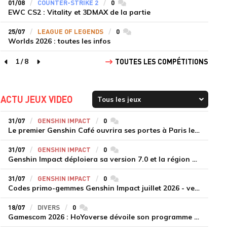
01/08
COUNTER-STRIKE 2
0
commentaires
EWC CS2 : Vitality et 3DMAX de la partie
25/07
LEAGUE OF LEGENDS
0
commentaires
Worlds 2026 : toutes les infos
1
/
8
TOUTES LES COMPÉTITIONS
page précédente
page suivante
ACTU JEUX VIDEO
31/07
GENSHIN IMPACT
0
commentaires
Le premier Genshin Café ouvrira ses portes à Paris le 14 août
31/07
GENSHIN IMPACT
0
commentaires
Genshin Impact déploiera sa version 7.0 et la région de Snezhnaya le 12 août
31/07
GENSHIN IMPACT
0
commentaires
Codes primo-gemmes Genshin Impact juillet 2026 - version 7.0
18/07
DIVERS
0
commentaires
Gamescom 2026 : HoYoverse dévoile son programme et présente deux nouveaux jeux inédits