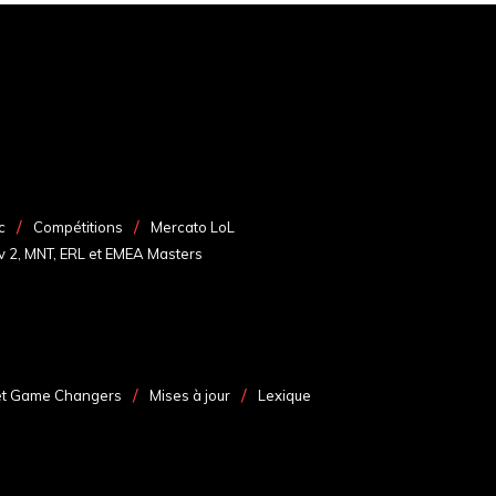
c
Compétitions
Mercato LoL
v 2, MNT, ERL et EMEA Masters
et Game Changers
Mises à jour
Lexique