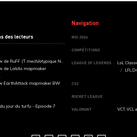
Navigation
ns des lecteurs
MSI 2026
COMPÉTITIONS
ew de RuFF (T mech/atypique N...
LEAGUE OF LEGENDS
LoL Classi
ew de LatiAs mapmaker
LFL,Di
.
iew EarthAttack mapmaker BW
CS2
ROCKET LEAGUE
du jour du turfu - Episode 7
VALORANT
VCT, VCL 