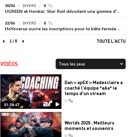
30/06
DIVERS
0
commentaires
UGREEN et Honkai: Star Rail dévoilent une gamme d'accessoires de recharge en édition limitée
22/06
DIVERS
0
commentaires
HoYoverse ouvre les inscriptions pour la bêta fermée de Honkai : Nexus Anima
1
/
8
TOUTE L'ACTU
page précédente
page suivante
VIDÉOS
Dan « apEX » Madesclaire a
coaché l'équipe *aAa* le
temps d'un stream
0
commentaires
01:28:47
Worlds 2025 : Meilleurs
moments et souvenirs
0
commentaires