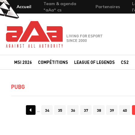
Team & agenda
L
Accueil
Partenaires
*aAa* cs
l
Team-aAa - against All authority
LIVING FOR ESPORT
SINCE 2000
MSI 2026
COMPÉTITIONS
LEAGUE OF LEGENDS
CS2
PUBG
34
35
36
37
38
39
40