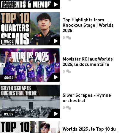
21:32
Top Highlights from
Knockout Stage | Worlds
2025
0
commentaires
08:06
Movistar KOI aux Worlds
2025, le documentaire
0
commentaires
40:54
Silver Scrapes - Hymne
orchestral
0
commentaires
03:37
Worlds 2025 : le Top 10 du