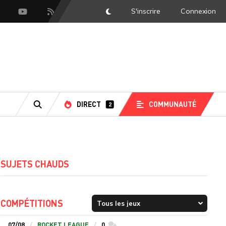
S'inscrire
Connexion
DarkMode
scord
Youtube
Flux RSS
DIRECT
COMMUNAUTÉ
2
RECHERCHE
SUJETS CHAUDS
COMPÉTITIONS
07/08
ROCKET LEAGUE
0
commentaires