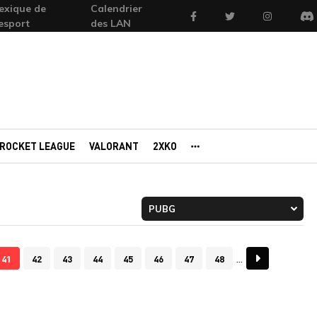
exique de
Calendrier
Facebook
Twitter
Instagram
'esport
des LAN
Di
ROCKET LEAGUE
VALORANT
2XKO
AUTRES PORTAILS
41
42
43
44
45
46
47
48