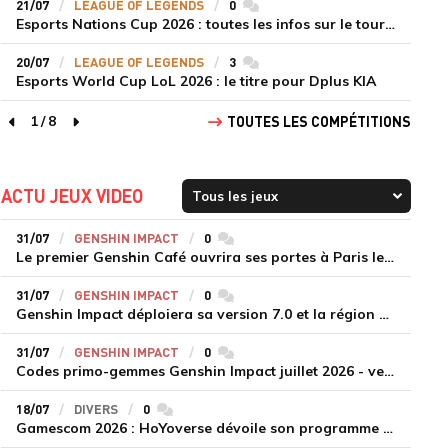
21/07
LEAGUE OF LEGENDS
0
commentaires
Esports Nations Cup 2026 : toutes les infos sur le tournoi
20/07
LEAGUE OF LEGENDS
3
commentaires
Esports World Cup LoL 2026 : le titre pour Dplus KIA
1
/
8
TOUTES LES COMPÉTITIONS
page précédente
page suivante
ACTU JEUX VIDEO
31/07
GENSHIN IMPACT
0
commentaires
Le premier Genshin Café ouvrira ses portes à Paris le 14 août
31/07
GENSHIN IMPACT
0
commentaires
Genshin Impact déploiera sa version 7.0 et la région de Snezhnaya le 12 août
31/07
GENSHIN IMPACT
0
commentaires
Codes primo-gemmes Genshin Impact juillet 2026 - version 7.0
18/07
DIVERS
0
commentaires
Gamescom 2026 : HoYoverse dévoile son programme et présente deux nouveaux jeux inédits