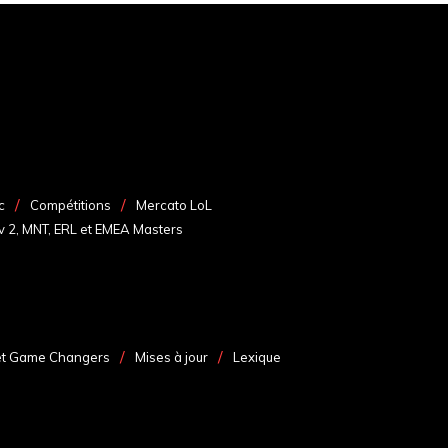
c
Compétitions
Mercato LoL
v 2, MNT, ERL et EMEA Masters
et Game Changers
Mises à jour
Lexique