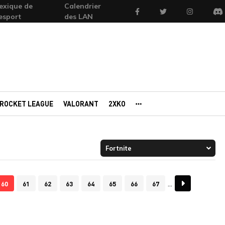
exique de
Calendrier
Facebook
Twitter
Instagram
'esport
des LAN
Di
ROCKET LEAGUE
VALORANT
2XKO
AUTRES PORTAILS
60
61
62
63
64
65
66
67