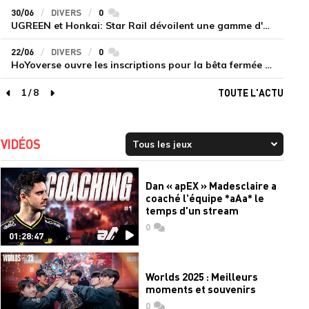
30/06
DIVERS
0
commentaires
UGREEN et Honkai: Star Rail dévoilent une gamme d'accessoires de recharge en édition limitée
22/06
DIVERS
0
commentaires
HoYoverse ouvre les inscriptions pour la bêta fermée de Honkai : Nexus Anima
1
/
8
TOUTE L'ACTU
page précédente
page suivante
VIDÉOS
Dan « apEX » Madesclaire a
coaché l'équipe *aAa* le
temps d'un stream
0
commentaires
01:28:47
Worlds 2025 : Meilleurs
moments et souvenirs
0
commentaires