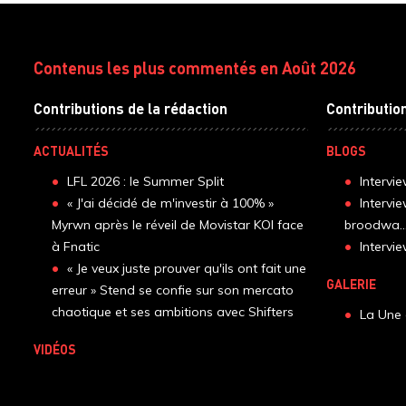
Contenus les plus commentés en Août 2026
Contributions de la rédaction
Contributio
ACTUALITÉS
BLOGS
LFL 2026 : le Summer Split
Intervi
« J'ai décidé de m'investir à 100% »
Intervi
Myrwn après le réveil de Movistar KOI face
broodwa..
à Fnatic
Interv
« Je veux juste prouver qu'ils ont fait une
GALERIE
erreur » Stend se confie sur son mercato
chaotique et ses ambitions avec Shifters
La Une 
VIDÉOS