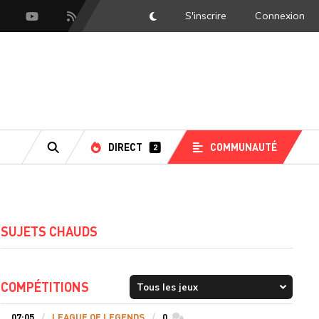
S'inscrire
Connexion
DarkMode
scord
Youtube
Flux RSS
DIRECT
COMMUNAUTÉ
2
RECHERCHE
SUJETS CHAUDS
COMPÉTITIONS
07:05
LEAGUE OF LEGENDS
0
commentaires