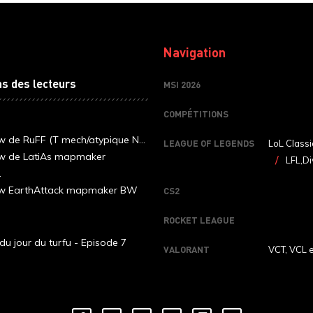
Navigation
ns des lecteurs
MSI 2026
COMPÉTITIONS
ew de RuFF (T mech/atypique N...
LEAGUE OF LEGENDS
LoL Classi
ew de LatiAs mapmaker
LFL,Di
.
iew EarthAttack mapmaker BW
CS2
ROCKET LEAGUE
du jour du turfu - Episode 7
VALORANT
VCT, VCL 