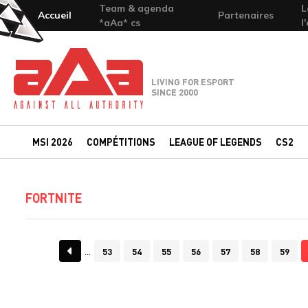
Team & agenda
L
Accueil
Partenaires
*aAa* cs
l
Team-aAa - against All authority
LIVING FOR ESPORT
SINCE 2000
MSI 2026
COMPÉTITIONS
LEAGUE OF LEGENDS
CS2
FORTNITE
53
54
55
56
57
58
59