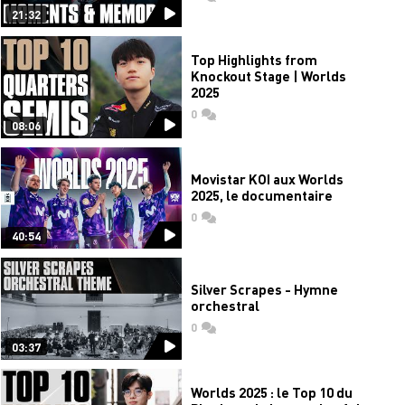
21:32
Top Highlights from
Knockout Stage | Worlds
2025
0
commentaires
08:06
Movistar KOI aux Worlds
2025, le documentaire
0
commentaires
40:54
Silver Scrapes - Hymne
orchestral
0
commentaires
03:37
Worlds 2025 : le Top 10 du