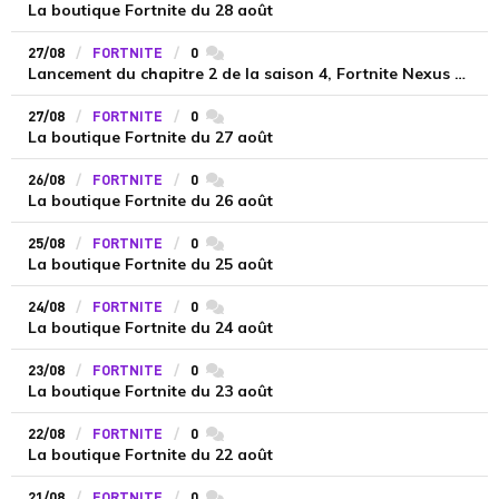
La boutique Fortnite du 28 août
27/08
FORTNITE
0
commentaires
Lancement du chapitre 2 de la saison 4, Fortnite Nexus War
27/08
FORTNITE
0
commentaires
La boutique Fortnite du 27 août
26/08
FORTNITE
0
commentaires
La boutique Fortnite du 26 août
25/08
FORTNITE
0
commentaires
La boutique Fortnite du 25 août
24/08
FORTNITE
0
commentaires
La boutique Fortnite du 24 août
23/08
FORTNITE
0
commentaires
La boutique Fortnite du 23 août
22/08
FORTNITE
0
commentaires
La boutique Fortnite du 22 août
21/08
FORTNITE
0
commentaires