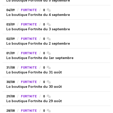
La boutique Fortnite du 5 septembre
04/09
FORTNITE
0
commentaires
La boutique Fortnite du 4 septembre
03/09
FORTNITE
0
commentaires
La boutique Fortnite du 3 septembre
02/09
FORTNITE
0
commentaires
La boutique Fortnite du 2 septembre
01/09
FORTNITE
0
commentaires
La boutique Fortnite du 1er septembre
31/08
FORTNITE
0
commentaires
La boutique Fortnite du 31 août
30/08
FORTNITE
0
commentaires
La boutique Fortnite du 30 août
29/08
FORTNITE
0
commentaires
La boutique Fortnite du 29 août
28/08
FORTNITE
0
commentaires