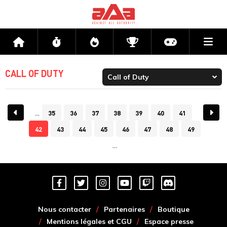
Me
Accueil
Flux
Directs
Compétitions
Actu jeux v
CALL OF DUTY
35
36
37
38
39
40
41
42
43
44
45
46
47
48
49
Nous contacter
Partenaires
Boutique
Mentions légales et CGU
Espace presse