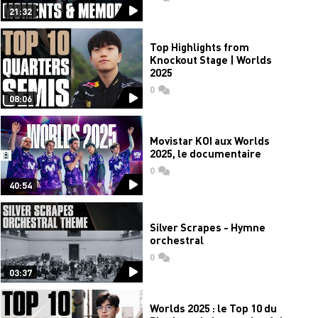
21:32
Top Highlights from
Knockout Stage | Worlds
2025
0
commentaires
08:06
Movistar KOI aux Worlds
2025, le documentaire
0
commentaires
40:54
Silver Scrapes - Hymne
orchestral
0
commentaires
03:37
Worlds 2025 : le Top 10 du