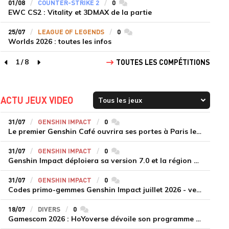
01/08
COUNTER-STRIKE 2
0
commentaires
EWC CS2 : Vitality et 3DMAX de la partie
25/07
LEAGUE OF LEGENDS
0
commentaires
Worlds 2026 : toutes les infos
1
/
8
TOUTES LES COMPÉTITIONS
page précédente
page suivante
ACTU JEUX VIDEO
31/07
GENSHIN IMPACT
0
commentaires
Le premier Genshin Café ouvrira ses portes à Paris le 14 août
31/07
GENSHIN IMPACT
0
commentaires
Genshin Impact déploiera sa version 7.0 et la région de Snezhnaya le 12 août
31/07
GENSHIN IMPACT
0
commentaires
Codes primo-gemmes Genshin Impact juillet 2026 - version 7.0
18/07
DIVERS
0
commentaires
Gamescom 2026 : HoYoverse dévoile son programme et présente deux nouveaux jeux inédits