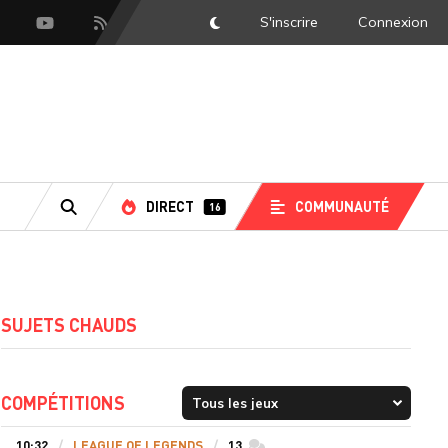
S'inscrire
Connexion
DarkMode
scord
Youtube
Flux RSS
DIRECT
COMMUNAUTÉ
16
RECHERCHE
SUJETS CHAUDS
COMPÉTITIONS
10:32
LEAGUE OF LEGENDS
13
commentaires