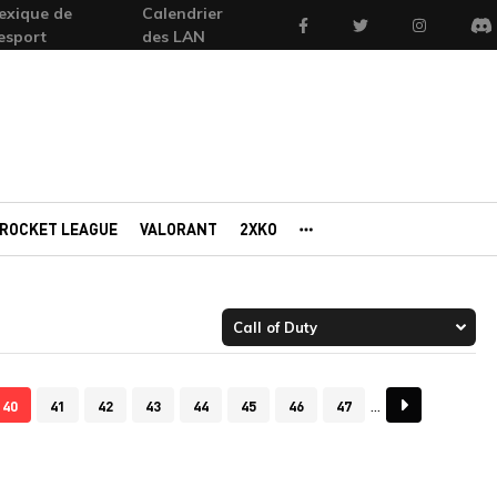
exique de
Calendrier
Facebook
Twitter
Instagram
'esport
des LAN
Di
ROCKET LEAGUE
VALORANT
2XKO
AUTRES PORTAILS
40
41
42
43
44
45
46
47