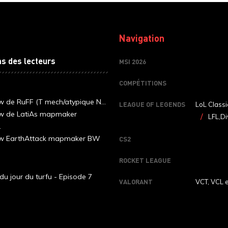
Navigation
ns des lecteurs
MSI 2026
COMPÉTITIONS
ew de RuFF (T mech/atypique N...
LEAGUE OF LEGENDS
LoL Classi
ew de LatiAs mapmaker
LFL,Di
.
iew EarthAttack mapmaker BW
CS2
ROCKET LEAGUE
du jour du turfu - Episode 7
VALORANT
VCT, VCL 