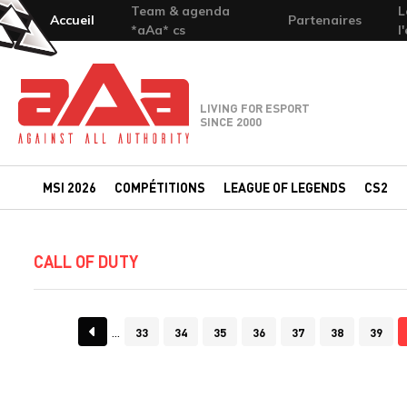
Team & agenda
L
Accueil
Partenaires
*aAa* cs
l
Team-aAa - against All authority
LIVING FOR ESPORT
SINCE 2000
MSI 2026
COMPÉTITIONS
LEAGUE OF LEGENDS
CS2
CALL OF DUTY
33
34
35
36
37
38
39