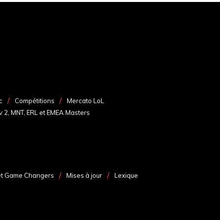
c
Compétitions
Mercato LoL
v 2, MNT, ERL et EMEA Masters
et Game Changers
Mises à jour
Lexique