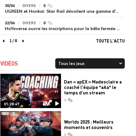
30/06
DIVERS
0
commentaires
UGREEN et Honkai: Star Rail dévoilent une gamme d'accessoires de recharge en édition limitée
22/06
DIVERS
0
commentaires
HoYoverse ouvre les inscriptions pour la bêta fermée de Honkai : Nexus Anima
1
/
8
TOUTE L'ACTU
page précédente
page suivante
VIDÉOS
Dan « apEX » Madesclaire a
coaché l'équipe *aAa* le
temps d'un stream
0
commentaires
01:28:47
Worlds 2025 : Meilleurs
moments et souvenirs
0
commentaires