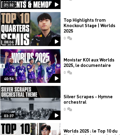
21:32
Top Highlights from
Knockout Stage | Worlds
2025
0
commentaires
08:06
Movistar KOI aux Worlds
2025, le documentaire
0
commentaires
40:54
Silver Scrapes - Hymne
orchestral
0
commentaires
03:37
Worlds 2025 : le Top 10 du