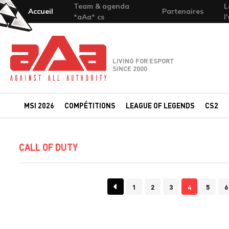
Team & agenda
L
Accueil
Partenaires
*aAa* cs
l
Team-aAa - against All authority
LIVING FOR ESPORT
SINCE 2000
MSI 2026
COMPÉTITIONS
LEAGUE OF LEGENDS
CS2
CALL OF DUTY
1
2
3
4
5
6