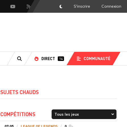
S'inscrire
Connexion
DarkMode
scord
Youtube
Flux RSS
DIRECT
COMMUNAUTÉ
14
RECHERCHE
SUJETS CHAUDS
COMPÉTITIONS
07:05
LEAGUE OF LEGENDS
0
commentaires