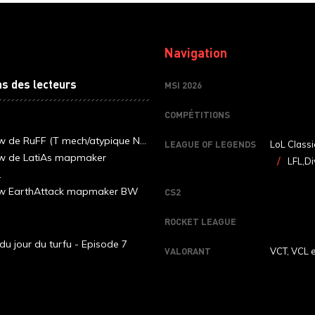
Navigation
ns des lecteurs
MSI 2026
COMPÉTITIONS
ew de RuFF (T mech/atypique N...
LEAGUE OF LEGENDS
LoL Classi
ew de LatiAs mapmaker
LFL,Di
.
iew EarthAttack mapmaker BW
CS2
ROCKET LEAGUE
du jour du turfu - Episode 7
VALORANT
VCT, VCL 