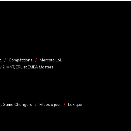
c
Compétitions
Mercato LoL
v 2, MNT, ERL et EMEA Masters
et Game Changers
Mises à jour
Lexique