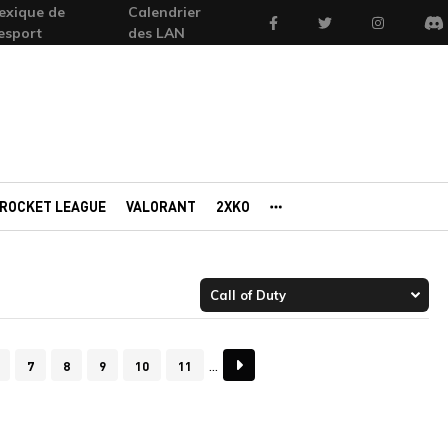
exique de
Calendrier
Facebook
Twitter
Instagram
'esport
des LAN
Di
ROCKET LEAGUE
VALORANT
2XKO
AUTRES PORTAILS
7
8
9
10
11