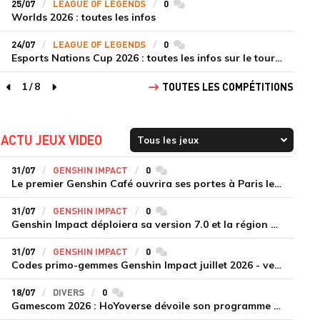
25/07
LEAGUE OF LEGENDS
0
commentaires
Worlds 2026 : toutes les infos
24/07
LEAGUE OF LEGENDS
0
commentaires
Esports Nations Cup 2026 : toutes les infos sur le tournoi
1
/
8
TOUTES LES COMPÉTITIONS
page précédente
page suivante
ACTU JEUX VIDEO
31/07
GENSHIN IMPACT
0
commentaires
Le premier Genshin Café ouvrira ses portes à Paris le 14 août
31/07
GENSHIN IMPACT
0
commentaires
Genshin Impact déploiera sa version 7.0 et la région de Snezhnaya le 12 août
31/07
GENSHIN IMPACT
0
commentaires
Codes primo-gemmes Genshin Impact juillet 2026 - version 7.0
18/07
DIVERS
0
commentaires
Gamescom 2026 : HoYoverse dévoile son programme et présente deux nouveaux jeux inédits