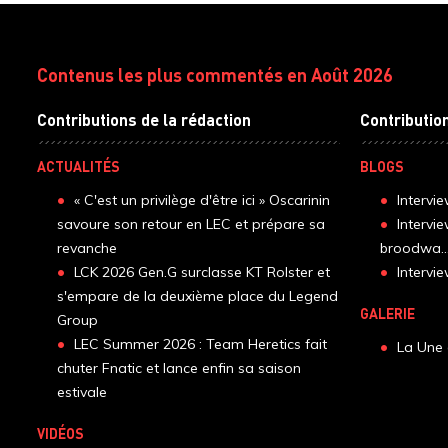
Contenus les plus commentés en Août 2026
Contributions de la rédaction
Contributio
ACTUALITÉS
BLOGS
« C'est un privilège d'être ici » Oscarinin
Intervi
savoure son retour en LEC et prépare sa
Intervi
revanche
broodwa..
LCK 2026 Gen.G surclasse KT Rolster et
Interv
s'empare de la deuxième place du Legend
GALERIE
Group
LEC Summer 2026 : Team Heretics fait
La Une 
chuter Fnatic et lance enfin sa saison
estivale
VIDÉOS