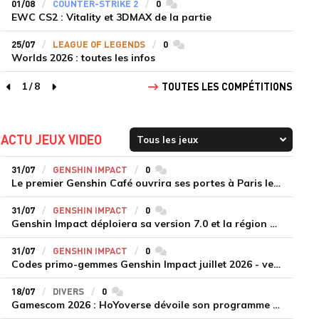
01/08
COUNTER-STRIKE 2
0
commentaires
EWC CS2 : Vitality et 3DMAX de la partie
25/07
LEAGUE OF LEGENDS
0
commentaires
Worlds 2026 : toutes les infos
1
/
8
TOUTES LES COMPÉTITIONS
page précédente
page suivante
ACTU JEUX VIDEO
31/07
GENSHIN IMPACT
0
commentaires
Le premier Genshin Café ouvrira ses portes à Paris le 14 août
31/07
GENSHIN IMPACT
0
commentaires
Genshin Impact déploiera sa version 7.0 et la région de Snezhnaya le 12 août
31/07
GENSHIN IMPACT
0
commentaires
Codes primo-gemmes Genshin Impact juillet 2026 - version 7.0
18/07
DIVERS
0
commentaires
Gamescom 2026 : HoYoverse dévoile son programme et présente deux nouveaux jeux inédits