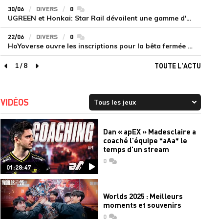
30/06
DIVERS
0
commentaires
UGREEN et Honkai: Star Rail dévoilent une gamme d'accessoires de recharge en édition limitée
22/06
DIVERS
0
commentaires
HoYoverse ouvre les inscriptions pour la bêta fermée de Honkai : Nexus Anima
1
/
8
TOUTE L'ACTU
page précédente
page suivante
VIDÉOS
Dan « apEX » Madesclaire a
coaché l'équipe *aAa* le
temps d'un stream
0
commentaires
01:28:47
Worlds 2025 : Meilleurs
moments et souvenirs
0
commentaires