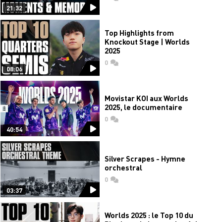
21:32
Top Highlights from
Knockout Stage | Worlds
2025
0
commentaires
08:06
Movistar KOI aux Worlds
2025, le documentaire
0
commentaires
40:54
Silver Scrapes - Hymne
orchestral
0
commentaires
03:37
Worlds 2025 : le Top 10 du