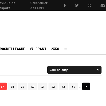
exique de
Calendrier
Facebook
Twitter
Instagram
'esport
des LAN
Di
ROCKET LEAGUE
VALORANT
2XKO
AUTRES PORTAILS
37
38
39
40
41
42
43
44