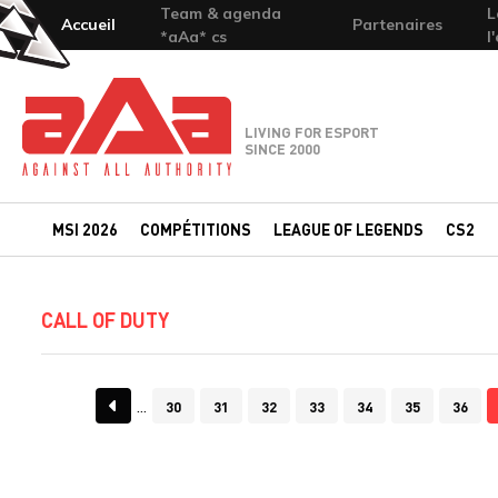
Team & agenda
L
Accueil
Partenaires
*aAa* cs
l
Team-aAa - against All authority
LIVING FOR ESPORT
SINCE 2000
MSI 2026
COMPÉTITIONS
LEAGUE OF LEGENDS
CS2
CALL OF DUTY
30
31
32
33
34
35
36