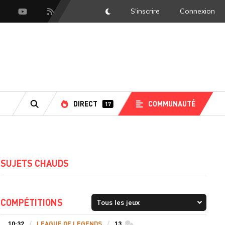
S'inscrire
Connexion
DarkMode
scord
Youtube
Flux RSS
DIRECT
COMMUNAUTÉ
17
RECHERCHE
SUJETS CHAUDS
COMPÉTITIONS
10:32
LEAGUE OF LEGENDS
13
commentaires