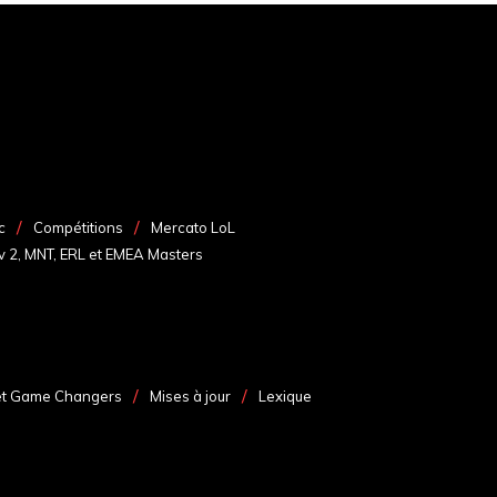
c
Compétitions
Mercato LoL
v 2, MNT, ERL et EMEA Masters
et Game Changers
Mises à jour
Lexique