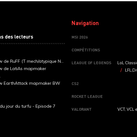
Navigation
ns des lecteurs
MSI 2026
COMPÉTITIONS
ew de RuFF (T mech/atypique N...
LEAGUE OF LEGENDS
LoL Classi
ew de LatiAs mapmaker
LFL,Di
.
iew EarthAttack mapmaker BW
CS2
ROCKET LEAGUE
du jour du turfu - Episode 7
VALORANT
VCT, VCL 