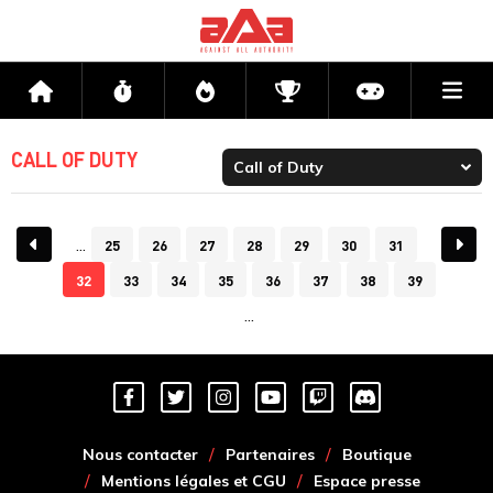
Me
Accueil
Flux
Directs
Compétitions
Actu jeux v
CALL OF DUTY
25
26
27
28
29
30
31
32
33
34
35
36
37
38
39
Nous contacter
Partenaires
Boutique
Mentions légales et CGU
Espace presse