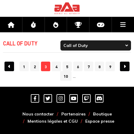
Me
Accueil
Flux
Directs
Compétitions
Actu jeux v
CALL OF DUTY
1
2
3
4
5
6
7
8
9
10
Nous contacter
Partenaires
Boutique
Mentions légales et CGU
Espace presse