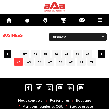
Me
Accueil
Flux
Directs
Compétitions
Actu jeux v
BUSINESS
57
58
59
60
61
62
63
64
65
66
67
68
69
70
71
Nous contacter
Partenaires
Boutique
Mentions légales et CGU
Espace presse