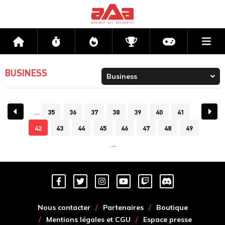
Me
Accueil
Flux
Directs
Compétitions
Actu jeux v
BUSINESS
35
36
37
38
39
40
41
42
43
44
45
46
47
48
49
Nous contacter
Partenaires
Boutique
Mentions légales et CGU
Espace presse