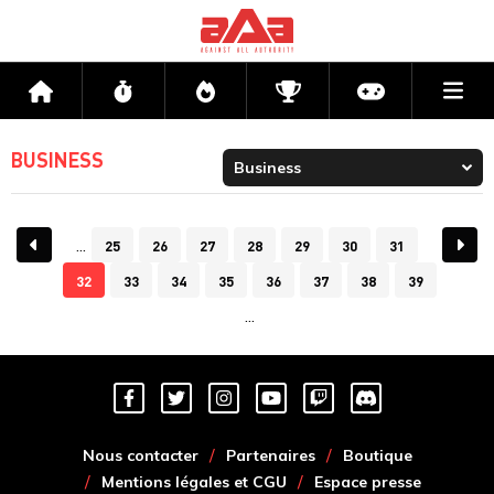
Me
Accueil
Flux
Directs
Compétitions
Actu jeux v
BUSINESS
25
26
27
28
29
30
31
32
33
34
35
36
37
38
39
Nous contacter
Partenaires
Boutique
Mentions légales et CGU
Espace presse