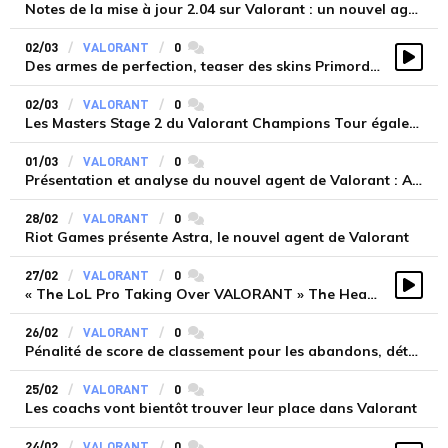
Notes de la mise à jour 2.04 sur Valorant : un nouvel agent, Astra
02/03
VALORANT
0
commentaires
Des armes de perfection, teaser des skins Primordial 2.0
Vidé
02/03
VALORANT
0
commentaires
Les Masters Stage 2 du Valorant Champions Tour également en Islande
01/03
VALORANT
0
commentaires
Présentation et analyse du nouvel agent de Valorant : Astra
28/02
VALORANT
0
commentaires
Riot Games présente Astra, le nouvel agent de Valorant
27/02
VALORANT
0
commentaires
« The LoL Pro Taking Over VALORANT » The Headshot
Vidé
26/02
VALORANT
0
commentaires
Pénalité de score de classement pour les abandons, détection des coups de couteau... Riot Games répond aux questions sur Valorant
25/02
VALORANT
0
commentaires
Les coachs vont bientôt trouver leur place dans Valorant
24/02
VALORANT
0
commentaires