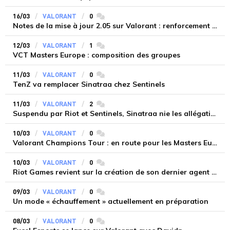
16/03
VALORANT
0
commentaires
Notes de la mise à jour 2.05 sur Valorant : renforcement des sanctions
12/03
VALORANT
1
commentaires
VCT Masters Europe : composition des groupes
11/03
VALORANT
0
commentaires
TenZ va remplacer Sinatraa chez Sentinels
11/03
VALORANT
2
commentaires
Suspendu par Riot et Sentinels, Sinatraa nie les allégations d'agression sexuelle
10/03
VALORANT
0
commentaires
Valorant Champions Tour : en route pour les Masters Europe
10/03
VALORANT
0
commentaires
Riot Games revient sur la création de son dernier agent : Astra
09/03
VALORANT
0
commentaires
Un mode « échauffement » actuellement en préparation
08/03
VALORANT
0
commentaires