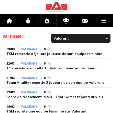
Me
Accueil
Flux
Directs
Compétitions
Actu jeux v
VALORANT
23/03
VALORANT
0
commentaires
TSM remercie déjà une joueuse de son équipe féminine
22/03
VALORANT
0
commentaires
T1 consolide son effectif Valorant avec un 6e joueur
21/03
VALORANT
0
commentaires
Team Vitality remercie 2 joueurs de son équipe Valorant
19/03
VALORANT
0
commentaires
Score de classement, MMR... Riot Games répond aux questions sur Valorant
18/03
VALORANT
0
commentaires
TSM recrute une équipe féminine sur Valorant