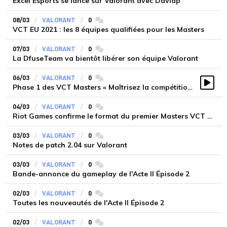
Excel Esports se lance sur Valorant avec Davidp
08/03
VALORANT
0
commentaires
VCT EU 2021 : les 8 équipes qualifiées pour les Masters
07/03
VALORANT
0
commentaires
La DfuseTeam va bientôt libérer son équipe Valorant
06/03
VALORANT
0
commentaires
Phase 1 des VCT Masters « Maîtrisez la compétition »
Vidé
04/03
VALORANT
0
commentaires
Riot Games confirme le format du premier Masters VCT EU
03/03
VALORANT
0
commentaires
Notes de patch 2.04 sur Valorant
03/03
VALORANT
0
commentaires
Bande-annonce du gameplay de l'Acte II Épisode 2
02/03
VALORANT
0
commentaires
Toutes les nouveautés de l'Acte II Épisode 2
02/03
VALORANT
0
commentaires