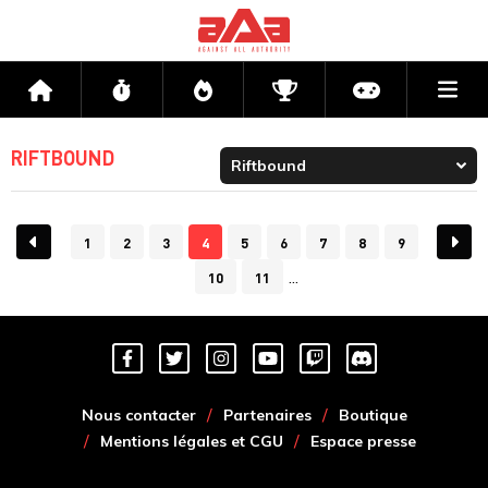
Me
Accueil
Flux
Directs
Compétitions
Actu jeux v
RIFTBOUND
1
2
3
4
5
6
7
8
9
10
11
Nous contacter
Partenaires
Boutique
Mentions légales et CGU
Espace presse