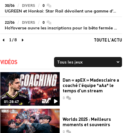
30/06
DIVERS
0
commentaires
UGREEN et Honkai: Star Rail dévoilent une gamme d'accessoires de recharge en édition limitée
22/06
DIVERS
0
commentaires
HoYoverse ouvre les inscriptions pour la bêta fermée de Honkai : Nexus Anima
1
/
8
TOUTE L'ACTU
page précédente
page suivante
VIDÉOS
Dan « apEX » Madesclaire a
coaché l'équipe *aAa* le
temps d'un stream
0
commentaires
01:28:47
Worlds 2025 : Meilleurs
moments et souvenirs
0
commentaires