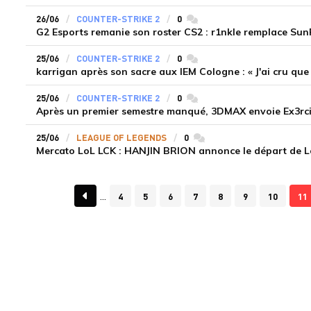
26/06
COUNTER-STRIKE 2
0
commentaires
G2 Esports remanie son roster CS2 : r1nkle remplace Su
25/06
COUNTER-STRIKE 2
0
commentaires
karrigan après son sacre aux IEM Cologne : « J'ai cru que j
25/06
COUNTER-STRIKE 2
0
commentaires
Après un premier semestre manqué, 3DMAX envoie Ex3rcic
25/06
LEAGUE OF LEGENDS
0
commentaires
Mercato LoL LCK : HANJIN BRION annonce le départ de Lo
4
5
6
7
8
9
10
11