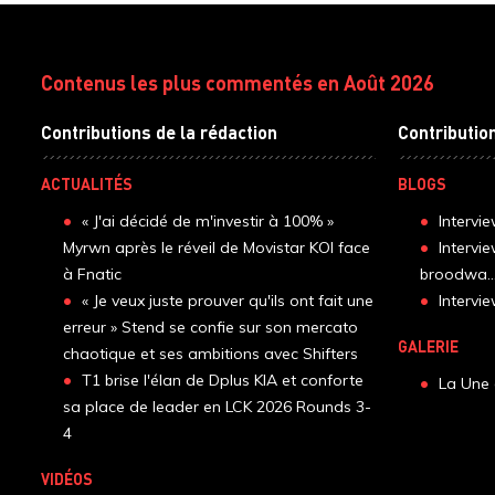
Contenus les plus commentés en Août 2026
Contributions de la rédaction
Contributio
ACTUALITÉS
BLOGS
« J'ai décidé de m'investir à 100% »
Intervi
Myrwn après le réveil de Movistar KOI face
Intervi
à Fnatic
broodwa..
« Je veux juste prouver qu'ils ont fait une
Interv
erreur » Stend se confie sur son mercato
GALERIE
chaotique et ses ambitions avec Shifters
T1 brise l'élan de Dplus KIA et conforte
La Une 
sa place de leader en LCK 2026 Rounds 3-
4
VIDÉOS