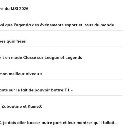
re du MSI 2026
Le calendrier des LAN, des tournois et viewing parties ainsi que l'agenda des événements esport et issus du monde du streaming français de 2026
pes qualifiées
 hit en mode Classé sur League of Legends
mon meilleur niveau »
nts sur le fait de pouvoir battre T1 »
, Zaboutine et Kamet0
Wadi : « Si je n'ai pas ma place chez Karmine Corp en LEC, je dois aller bosser autre part et leur montrer qu'il fallait me prendre »