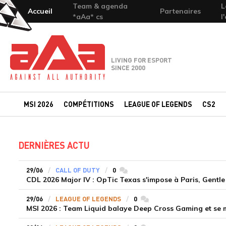
Team & agenda
L
Accueil
Partenaires
*aAa* cs
l
Team-aAa - against All authority
LIVING FOR ESPORT
SINCE 2000
MSI 2026
COMPÉTITIONS
LEAGUE OF LEGENDS
CS2
DERNIÈRES ACTU
29/06
CALL OF DUTY
0
commentaires
CDL 2026 Major IV : OpTic Texas s'impose à Paris, Gentle
29/06
LEAGUE OF LEGENDS
0
commentaires
MSI 2026 : Team Liquid balaye Deep Cross Gaming et se m