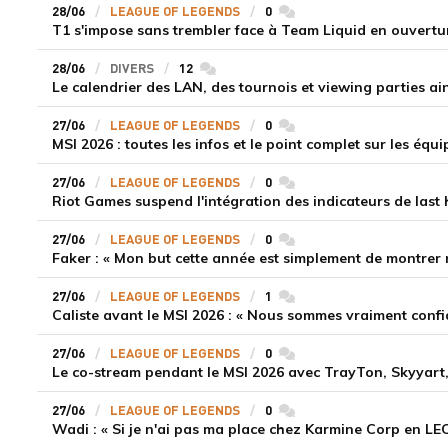
28/06
LEAGUE OF LEGENDS
0
commentaires
T1 s'impose sans trembler face à Team Liquid en ouvertu
28/06
DIVERS
12
commentaires
27/06
LEAGUE OF LEGENDS
0
commentaires
MSI 2026 : toutes les infos et le point complet sur les équi
27/06
LEAGUE OF LEGENDS
0
commentaires
Riot Games suspend l'intégration des indicateurs de last
27/06
LEAGUE OF LEGENDS
0
commentaires
Faker : « Mon but cette année est simplement de montrer 
27/06
LEAGUE OF LEGENDS
1
commentaires
Caliste avant le MSI 2026 : « Nous sommes vraiment confia
27/06
LEAGUE OF LEGENDS
0
commentaires
Le co-stream pendant le MSI 2026 avec TrayTon, Skyyart
27/06
LEAGUE OF LEGENDS
0
commentaires