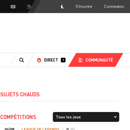
S'inscrire
Connexion
DarkMode
scord
Youtube
Flux RSS
DIRECT
COMMUNAUTÉ
1
RECHERCHE
SUJETS CHAUDS
COMPÉTITIONS
06/08
LEAGUE OF LEGENDS
0
commentaires