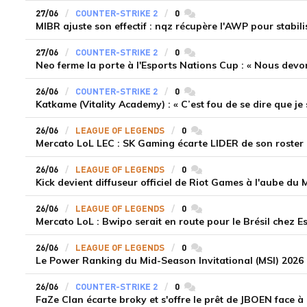
27/06
COUNTER-STRIKE 2
0
commentaires
MIBR ajuste son effectif : nqz récupère l'AWP pour stabili
27/06
COUNTER-STRIKE 2
0
commentaires
Neo ferme la porte à l'Esports Nations Cup : « Nous devons
26/06
COUNTER-STRIKE 2
0
commentaires
Katkame (Vitality Academy) : « C’est fou de se dire que je s
26/06
LEAGUE OF LEGENDS
0
commentaires
Mercato LoL LEC : SK Gaming écarte LIDER de son roster 
26/06
LEAGUE OF LEGENDS
0
commentaires
Kick devient diffuseur officiel de Riot Games à l'aube du 
26/06
LEAGUE OF LEGENDS
0
commentaires
Mercato LoL : Bwipo serait en route pour le Brésil chez Es
26/06
LEAGUE OF LEGENDS
0
commentaires
Le Power Ranking du Mid-Season Invitational (MSI) 2026
26/06
COUNTER-STRIKE 2
0
commentaires
FaZe Clan écarte broky et s'offre le prêt de JBOEN face à 