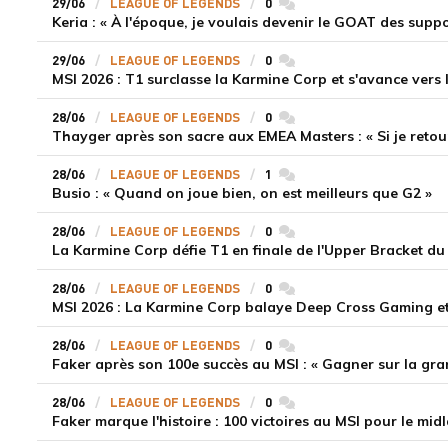
29/06
LEAGUE OF LEGENDS
0
commentaires
29/06
LEAGUE OF LEGENDS
0
commentaires
MSI 2026 : T1 surclasse la Karmine Corp et s'avance vers 
28/06
LEAGUE OF LEGENDS
0
commentaires
Thayger après son sacre aux EMEA Masters : « Si je retou
28/06
LEAGUE OF LEGENDS
1
commentaires
Busio : « Quand on joue bien, on est meilleurs que G2 »
28/06
LEAGUE OF LEGENDS
0
commentaires
La Karmine Corp défie T1 en finale de l'Upper Bracket du 
28/06
LEAGUE OF LEGENDS
0
commentaires
MSI 2026 : La Karmine Corp balaye Deep Cross Gaming et
28/06
LEAGUE OF LEGENDS
0
commentaires
28/06
LEAGUE OF LEGENDS
0
commentaires
Faker marque l'histoire : 100 victoires au MSI pour le mid