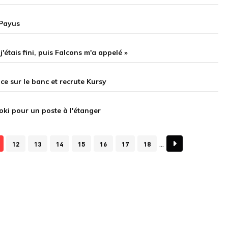
nPayus
'étais fini, puis Falcons m'a appelé »
e sur le banc et recrute Kursy
ki pour un poste à l'étanger
12
13
14
15
16
17
18