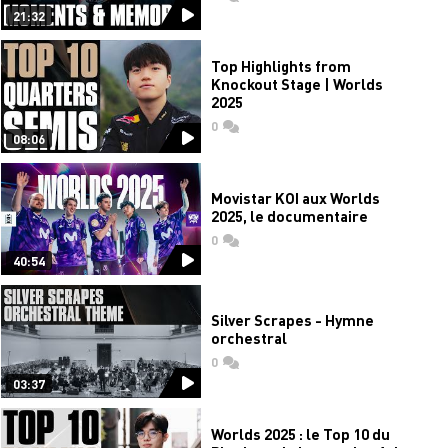
21:32
Top Highlights from
Knockout Stage | Worlds
2025
0
commentaires
08:06
Movistar KOI aux Worlds
2025, le documentaire
0
commentaires
40:54
Silver Scrapes - Hymne
orchestral
0
commentaires
03:37
Worlds 2025 : le Top 10 du