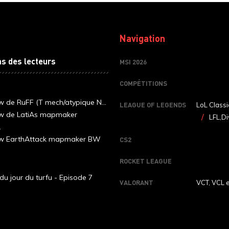
Navigation
ns des lecteurs
MSI 2026
COMPÉTITIONS
ew de RuFF (T mech/atypique N...
LEAGUE OF LEGENDS
LoL Classi
ew de LatiAs mapmaker
LFL,Di
.
iew EarthAttack mapmaker BW
CS2
ROCKET LEAGUE
du jour du turfu - Episode 7
VALORANT
VCT, VCL 