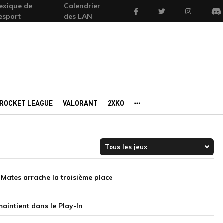
exique de
Calendrier
Facebook
Twitter
Instagram
'esport
des LAN
Di
ROCKET LEAGUE
VALORANT
2XKO
AUTRES PORTAILS
 Mates arrache la troisième place
aintient dans le Play-In