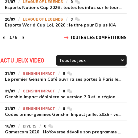
21/07
LEAGUE OF LEGENDS
0
commentaires
Esports Nations Cup 2026 : toutes les infos sur le tournoi
20/07
LEAGUE OF LEGENDS
3
commentaires
Esports World Cup LoL 2026 : le titre pour Dplus KIA
1
/
8
TOUTES LES COMPÉTITIONS
page précédente
page suivante
ACTU JEUX VIDEO
31/07
GENSHIN IMPACT
0
commentaires
Le premier Genshin Café ouvrira ses portes à Paris le 14 août
31/07
GENSHIN IMPACT
0
commentaires
Genshin Impact déploiera sa version 7.0 et la région de Snezhnaya le 12 août
31/07
GENSHIN IMPACT
0
commentaires
Codes primo-gemmes Genshin Impact juillet 2026 - version 7.0
18/07
DIVERS
0
commentaires
Gamescom 2026 : HoYoverse dévoile son programme et présente deux nouveaux jeux inédits