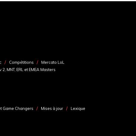
c
Compétitions
Mercato LoL
v 2, MNT, ERL et EMEA Masters
et Game Changers
Mises à jour
Lexique