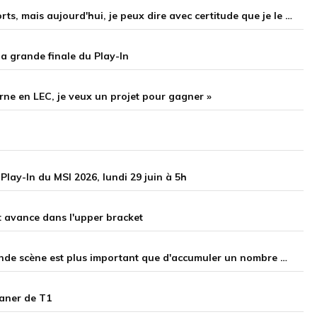
Keria : « À l'époque, je voulais devenir le GOAT des supports, mais aujourd'hui, je peux dire avec certitude que je le suis devenu »
la grande finale du Play-In
rne en LEC, je veux un projet pour gagner »
Play-In du MSI 2026, lundi 29 juin à 5h
 avance dans l'upper bracket
Faker après son 100e succès au MSI : « Gagner sur la grande scène est plus important que d'accumuler un nombre élevé de victoires »
laner de T1