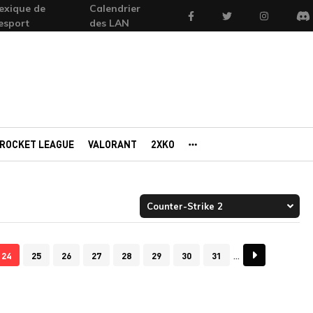
exique de
Calendrier
Facebook
Twitter
Instagram
'esport
des LAN
Di
ROCKET LEAGUE
VALORANT
2XKO
AUTRES PORTAILS
24
25
26
27
28
29
30
31