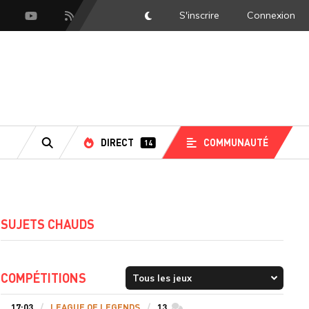
S'inscrire
Connexion
DarkMode
scord
Youtube
Flux RSS
DIRECT
COMMUNAUTÉ
14
RECHERCHE
SUJETS CHAUDS
COMPÉTITIONS
17:03
LEAGUE OF LEGENDS
13
commentaires