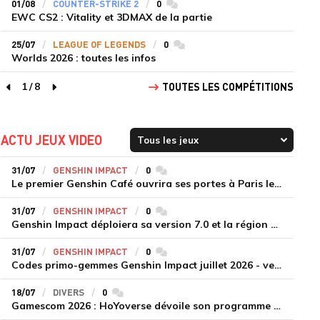
01/08
COUNTER-STRIKE 2
0
commentaires
EWC CS2 : Vitality et 3DMAX de la partie
25/07
LEAGUE OF LEGENDS
0
commentaires
Worlds 2026 : toutes les infos
1
/
8
TOUTES LES COMPÉTITIONS
page précédente
page suivante
ACTU JEUX VIDEO
31/07
GENSHIN IMPACT
0
commentaires
Le premier Genshin Café ouvrira ses portes à Paris le 14 août
31/07
GENSHIN IMPACT
0
commentaires
Genshin Impact déploiera sa version 7.0 et la région de Snezhnaya le 12 août
31/07
GENSHIN IMPACT
0
commentaires
Codes primo-gemmes Genshin Impact juillet 2026 - version 7.0
18/07
DIVERS
0
commentaires
Gamescom 2026 : HoYoverse dévoile son programme et présente deux nouveaux jeux inédits