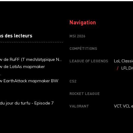
Navigation
ns des lecteurs
MSI 2026
COMPÉTITIONS
ew de RuFF (T mech/atypique N...
LEAGUE OF LEGENDS
LoL Classi
ew de LatiAs mapmaker
LFL,Di
.
iew EarthAttack mapmaker BW
CS2
ROCKET LEAGUE
du jour du turfu - Episode 7
VALORANT
VCT, VCL 