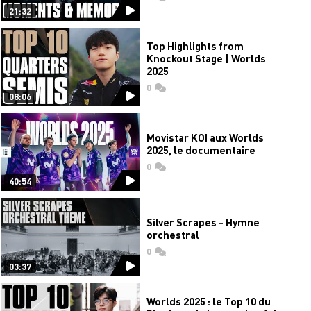
21:32
Top Highlights from
Knockout Stage | Worlds
2025
0
commentaires
08:06
Movistar KOI aux Worlds
2025, le documentaire
0
commentaires
40:54
Silver Scrapes - Hymne
orchestral
0
commentaires
03:37
Worlds 2025 : le Top 10 du