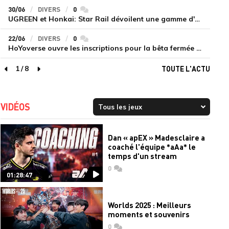
30/06
DIVERS
0
commentaires
UGREEN et Honkai: Star Rail dévoilent une gamme d'accessoires de recharge en édition limitée
22/06
DIVERS
0
commentaires
HoYoverse ouvre les inscriptions pour la bêta fermée de Honkai : Nexus Anima
1
/
8
TOUTE L'ACTU
page précédente
page suivante
VIDÉOS
Dan « apEX » Madesclaire a
coaché l'équipe *aAa* le
temps d'un stream
0
commentaires
01:28:47
Worlds 2025 : Meilleurs
moments et souvenirs
0
commentaires