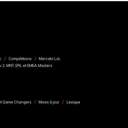
c
Compétitions
Mercato LoL
v 2, MNT, ERL et EMEA Masters
et Game Changers
Mises à jour
Lexique