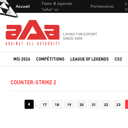
Team & agenda
L
Accueil
Partenaires
*aAa* cs
l
Team-aAa - against All authority
LIVING FOR ESPORT
SINCE 2000
MSI 2026
COMPÉTITIONS
LEAGUE OF LEGENDS
CS2
COUNTER-STRIKE 2
17
18
19
20
21
22
23