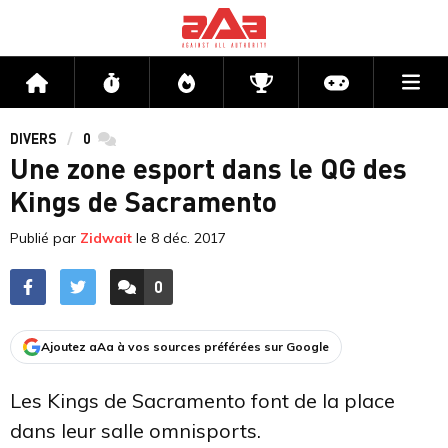
Me
Accueil
Flux
Directs
Compétitions
Actu jeux v
DIVERS
0
commentaires
Une zone esport dans le QG des
Kings de Sacramento
Publié par
Zidwait
le
8 déc. 2017
0
ACCÉDER AUX
COMMENTAIRES
Ajoutez aAa à vos sources préférées sur Google
Les Kings de Sacramento font de la place
dans leur salle omnisports.