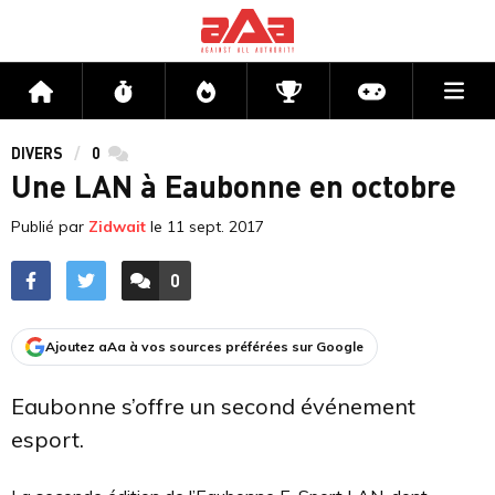
Me
Accueil
Flux
Directs
Compétitions
Actu jeux v
DIVERS
0
commentaires
Une LAN à Eaubonne en octobre
Publié par
Zidwait
le
11 sept. 2017
0
ACCÉDER AUX
COMMENTAIRES
Ajoutez aAa à vos sources préférées sur Google
Eaubonne s’offre un second événement
esport.