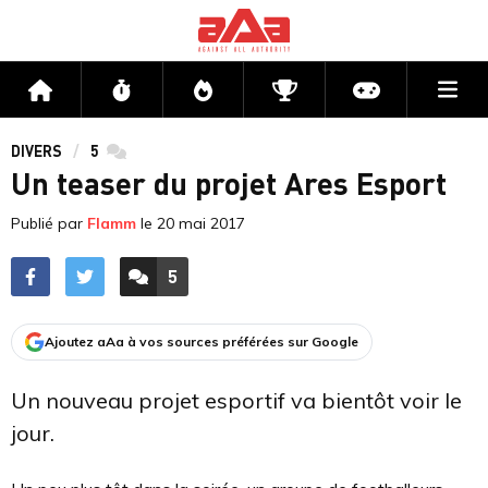
Me
Accueil
Flux
Directs
Compétitions
Actu jeux v
DIVERS
5
commentaires
Un teaser du projet Ares Esport
Publié par
Flamm
le
20 mai 2017
5
ACCÉDER AUX
COMMENTAIRES
Ajoutez aAa à vos sources préférées sur Google
Un nouveau projet esportif va bientôt voir le
jour.