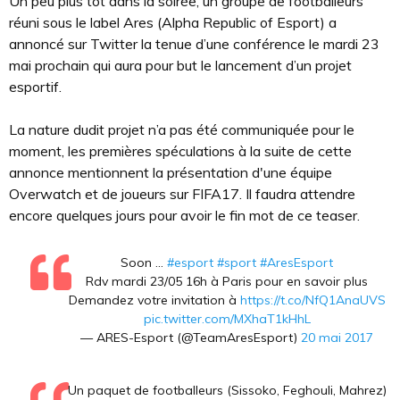
Un peu plus tôt dans la soirée, un groupe de footballeurs
réuni sous le label Ares (Alpha Republic of Esport) a
annoncé sur Twitter la tenue d’une conférence le mardi 23
mai prochain qui aura pour but le lancement d’un projet
esportif.
La nature dudit projet n’a pas été communiquée pour le
moment, les premières spéculations à la suite de cette
annonce mentionnent la présentation d'une équipe
Overwatch et de joueurs sur FIFA17. Il faudra attendre
encore quelques jours pour avoir le fin mot de ce teaser.
Soon ...
#esport
#sport
#AresEsport
Rdv mardi 23/05 16h à Paris pour en savoir plus
Demandez votre invitation à
https://t.co/NfQ1AnaUVS
pic.twitter.com/MXhaT1kHhL
— ARES-Esport (@TeamAresEsport)
20 mai 2017
Un paquet de footballeurs (Sissoko, Feghouli, Mahrez)