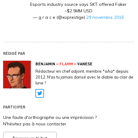
Esports industry source says SKT offered Faker
~$2.5MM USD
— g r a c e (@xoprestige)
29 novembre 2016
RÉDIGÉ PAR
BENJAMIN
« FLAMM »
VANESE
Rédacteur en chef adjoint, membre *aAa* depuis
2012. N'as tu jamais dansé avec le diable au clair de
lune ?
Twitter
PARTICIPER
Une faute d'orthographe ou une imprécision ?
N'hésitez pas à nous contacter.