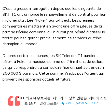
C'est la grosse interrogation depuis que les dirigeants de
SKT T1 ont annoncé le renouvellement de contrat pour leur
midlaner star, Lee "Faker" Sang-hyeok. Les premiers
commentaires mettaient en avant une offre juteuse de la
part de l'écurie coréenne, qui n'aurait pas hésité à casser la
tirelire pour se garder précieusement les services du triple
champion du monde.
D'après certaines sources, les SK Telecom T1 auraient
offert à Faker la modique somme de 2.5 millions de dollars,
ce qui correspondrait à son salaire fixe annuel, soit environ
200 000 $ par mois. Cette somme n'inclut pas l'argent qui
provient des sponsors actuels et futurs.
SKT 최고 대우했다는 ˙페이커˙ 이상혁 연봉은, 네이버 스포
츠 (출처 : 일간스포츠)
https://t.co/e4W7mCCB4S