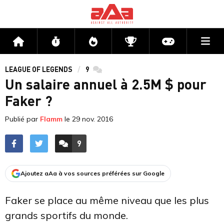
Me
Accueil
Flux
Directs
Compétitions
Actu jeux v
LEAGUE OF LEGENDS
9
commentaires
Un salaire annuel à 2.5M $ pour
Faker ?
Publié par
Flamm
le
29 nov. 2016
9
ACCÉDER AUX
COMMENTAIRES
Ajoutez aAa à vos sources préférées sur Google
Faker se place au même niveau que les plus
grands sportifs du monde.