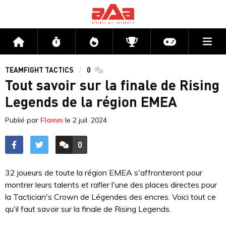
Me
Accueil
Flux
Directs
Compétitions
Actu jeux v
TEAMFIGHT TACTICS
0
commentaires
Tout savoir sur la finale de Rising
Legends de la région EMEA
Publié par
Flamm
le
2 juil. 2024
0
ACCÉDER AUX
COMMENTAIRES
32 joueurs de toute la région EMEA s'affronteront pour
montrer leurs talents et rafler l'une des places directes pour
la Tactician's Crown de Légendes des encres. Voici tout ce
qu'il faut savoir sur la finale de Rising Legends.