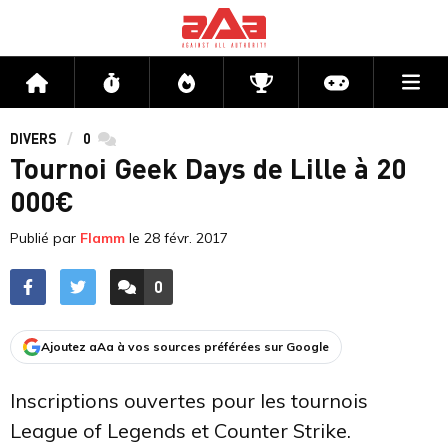
Me
Accueil
Flux
Directs
Compétitions
Actu jeux v
DIVERS
0
commentaires
Tournoi Geek Days de Lille à 20
000€
Publié par
Flamm
le
28 févr. 2017
0
ACCÉDER AUX
COMMENTAIRES
Ajoutez aAa à vos sources préférées sur Google
Inscriptions ouvertes pour les tournois
League of Legends et Counter Strike.