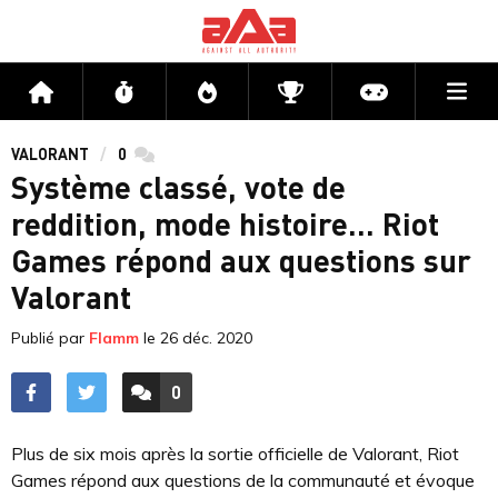
Me
Accueil
Flux
Directs
Compétitions
Actu jeux v
VALORANT
0
commentaires
Système classé, vote de
reddition, mode histoire... Riot
Games répond aux questions sur
Valorant
Publié par
Flamm
le
26 déc. 2020
0
ACCÉDER AUX
COMMENTAIRES
Plus de six mois après la sortie officielle de Valorant, Riot
Games répond aux questions de la communauté et évoque