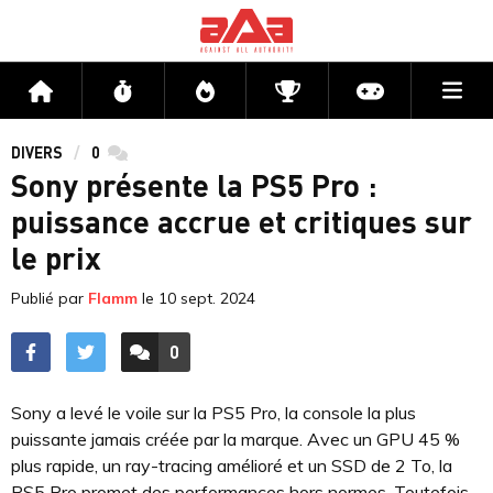
Me
Accueil
Flux
Directs
Compétitions
Actu jeux v
DIVERS
0
commentaires
Sony présente la PS5 Pro :
puissance accrue et critiques sur
le prix
Publié par
Flamm
le
10 sept. 2024
0
ACCÉDER AUX
COMMENTAIRES
Sony a levé le voile sur la PS5 Pro, la console la plus
puissante jamais créée par la marque. Avec un GPU 45 %
plus rapide, un ray-tracing amélioré et un SSD de 2 To, la
PS5 Pro promet des performances hors normes. Toutefois,