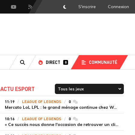
S'inscrire
Connexion
DarkMode
scord
Youtube
Flux RSS
DIRECT
COMMUNAUTÉ
8
RECHERCHE
ACTU ESPORT
11:19
LEAGUE OF LEGENDS
0
commentaires
Mercato LoL LPL : le grand ménage continue chez Weibo Gaming, Jiejie quitte le navire au profit de Xiaohao
10:16
LEAGUE OF LEGENDS
0
commentaires
« Ce succès nous donne l'occasion de retrouver un climat beaucoup plus positif » Ryu et Canyon soulagés après la victoire de Gen.G sur HLE