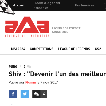
Team & agenda
L
Accueil
Partenaires
*aAa* cs
l
Team-aAa - against All authority
LIVING FOR ESPORT
SINCE 2000
MSI 2026
COMPÉTITIONS
LEAGUE OF LEGENDS
CS2
PUBG
4
commentaires
Shiv : "Devenir l'un des meilleur
Publié par
Flamm
le
7 nov. 2017
4
ACCÉDER AUX
COMMENTAIRES