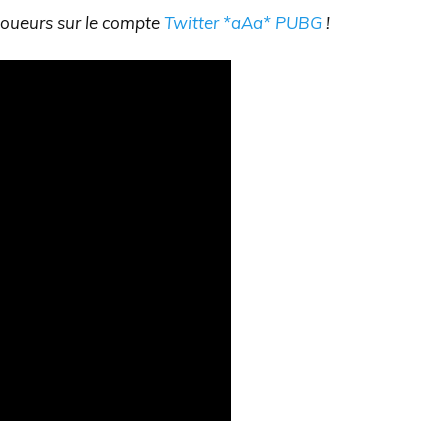
 joueurs sur le compte
Twitter *aAa* PUBG
!