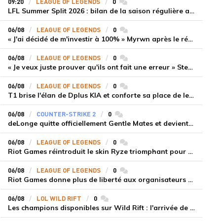
09:20
LEAGUE OF LEGENDS
0
commentaires
LFL Summer Split 2026 : bilan de la saison régulière avec Solary en tête
06/08
LEAGUE OF LEGENDS
0
commentaires
« J'ai décidé de m'investir à 100% » Myrwn après le réveil de Movistar KOI face à Fnatic
06/08
LEAGUE OF LEGENDS
0
commentaires
« Je veux juste prouver qu'ils ont fait une erreur » Stend se confie sur son mercato chaotique et ses ambitions avec Shifters
06/08
LEAGUE OF LEGENDS
0
commentaires
T1 brise l'élan de Dplus KIA et conforte sa place de leader en LCK 2026 Rounds 3-4
06/08
COUNTER-STRIKE 2
0
commentaires
deLonge quitte officiellement Gentle Mates et devient agent libre
06/08
LEAGUE OF LEGENDS
0
commentaires
Riot Games réintroduit le skin Ryze triomphant pour récompenser la scène amateur
06/08
LEAGUE OF LEGENDS
0
commentaires
Riot Games donne plus de liberté aux organisateurs de tournois locaux sur League of Legends
06/08
LOL WILD RIFT
0
commentaires
Les champions disponibles sur Wild Rift : l'arrivée de Cho'Gath