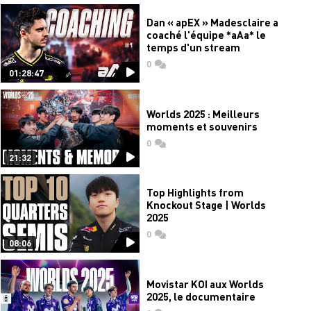
Dan « apEX » Madesclaire a
coaché l'équipe *aAa* le
temps d'un stream
0
commentaires
01:28:47
Worlds 2025 : Meilleurs
moments et souvenirs
0
commentaires
21:32
Top Highlights from
Knockout Stage | Worlds
2025
0
commentaires
08:06
Movistar KOI aux Worlds
2025, le documentaire