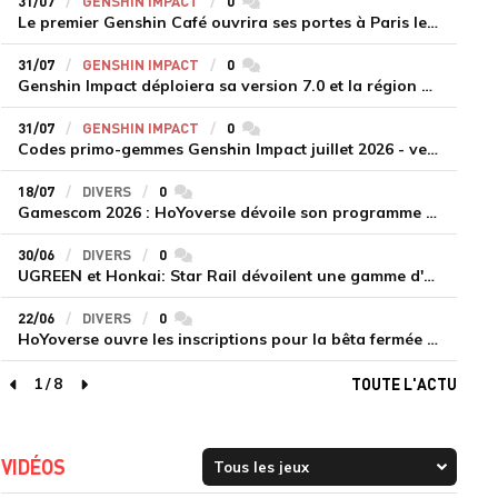
31/07
GENSHIN IMPACT
0
commentaires
Le premier Genshin Café ouvrira ses portes à Paris le 14 août
31/07
GENSHIN IMPACT
0
commentaires
Genshin Impact déploiera sa version 7.0 et la région de Snezhnaya le 12 août
31/07
GENSHIN IMPACT
0
commentaires
Codes primo-gemmes Genshin Impact juillet 2026 - version 7.0
18/07
DIVERS
0
commentaires
Gamescom 2026 : HoYoverse dévoile son programme et présente deux nouveaux jeux inédits
30/06
DIVERS
0
commentaires
UGREEN et Honkai: Star Rail dévoilent une gamme d'accessoires de recharge en édition limitée
22/06
DIVERS
0
commentaires
HoYoverse ouvre les inscriptions pour la bêta fermée de Honkai : Nexus Anima
1
/
8
TOUTE L'ACTU
page précédente
page suivante
VIDÉOS