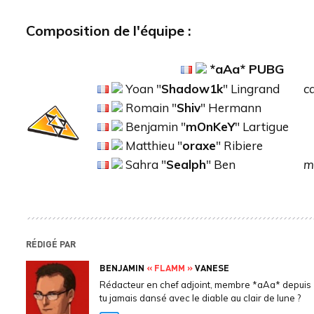
Composition de l'équipe :
*aAa*
PUBG
Yoan "
Shadow1k
" Lingrand
c
Romain "
Shiv
" Hermann
Benjamin "
mOnKeY
" Lartigue
Matthieu "
oraxe
" Ribiere
Sahra "
Sealph
" Ben
m
RÉDIGÉ PAR
BENJAMIN
« FLAMM »
VANESE
Rédacteur en chef adjoint, membre *aAa* depuis 
tu jamais dansé avec le diable au clair de lune ?