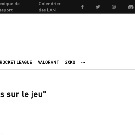
exique de
Calendrier
Facebook
Twitter
Instagram
'esport
des LAN
Di
ROCKET LEAGUE
VALORANT
2XKO
AUTRES PORTAILS
s sur le jeu"