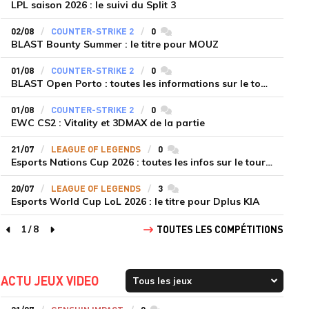
LPL saison 2026 : le suivi du Split 3
02/08
COUNTER-STRIKE 2
0
commentaires
BLAST Bounty Summer : le titre pour MOUZ
01/08
COUNTER-STRIKE 2
0
commentaires
BLAST Open Porto : toutes les informations sur le tournoi
01/08
COUNTER-STRIKE 2
0
commentaires
EWC CS2 : Vitality et 3DMAX de la partie
21/07
LEAGUE OF LEGENDS
0
commentaires
Esports Nations Cup 2026 : toutes les infos sur le tournoi
20/07
LEAGUE OF LEGENDS
3
commentaires
Esports World Cup LoL 2026 : le titre pour Dplus KIA
1
/
8
TOUTES LES COMPÉTITIONS
page précédente
page suivante
ACTU JEUX VIDEO