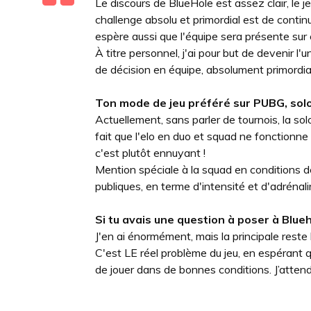
Le discours de BlueHole est assez clair, le j
challenge absolu et primordial est de continu
espère aussi que l'équipe sera présente s
À titre personnel, j'ai pour but de devenir l'
de décision en équipe, absolument primordi
Ton mode de jeu préféré sur PUBG, solo
Actuellement, sans parler de tournois, la solo
fait que l'elo en duo et squad ne fonctionne
c'est plutôt ennuyant !
Mention spéciale à la squad en conditions de
publiques, en terme d'intensité et d'adrénali
Si tu avais une question à poser à Blueho
J'en ai énormément, mais la principale reste
C'est LE réel problème du jeu, en espérant qu
de jouer dans de bonnes conditions. J’attend