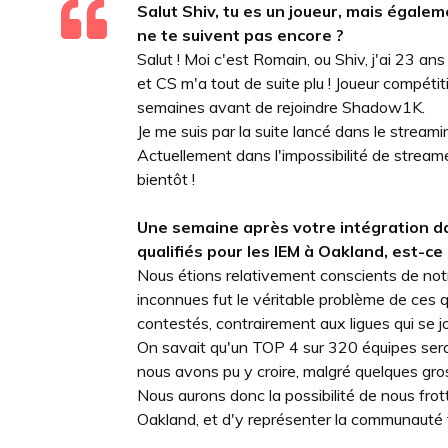
Salut Shiv, tu es un joueur, mais égale
ne te suivent pas encore ?
Salut ! Moi c'est Romain, ou Shiv, j'ai 23 a
et CS m'a tout de suite plu ! Joueur compéti
semaines avant de rejoindre Shadow1K.
Je me suis par la suite lancé dans le stre
Actuellement dans l'impossibilité de streame
bientôt !
Une semaine après votre intégration d
qualifiés pour les IEM à Oakland, est-ce
Nous étions relativement conscients de notre
inconnues fut le véritable problème de ces q
contestés, contrairement aux ligues qui se j
On savait qu'un TOP 4 sur 320 équipes serai
nous avons pu y croire, malgré quelques gro
Nous aurons donc la possibilité de nous fro
Oakland, et d'y représenter la communauté f