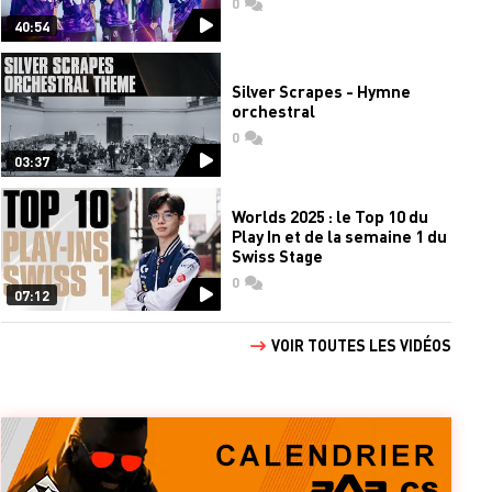
0
commentaires
40:54
Silver Scrapes - Hymne
orchestral
0
commentaires
03:37
Worlds 2025 : le Top 10 du
Play In et de la semaine 1 du
Swiss Stage
0
commentaires
07:12
VOIR TOUTES LES VIDÉOS