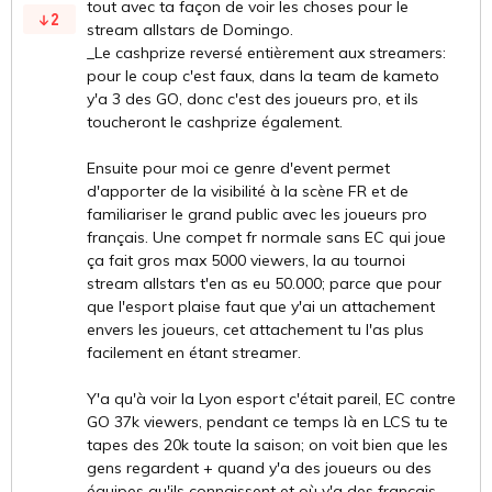
tout avec ta façon de voir les choses pour le
2
stream allstars de Domingo.
_Le cashprize reversé entièrement aux streamers:
pour le coup c'est faux, dans la team de kameto
y'a 3 des GO, donc c'est des joueurs pro, et ils
toucheront le cashprize également.
Ensuite pour moi ce genre d'event permet
d'apporter de la visibilité à la scène FR et de
familiariser le grand public avec les joueurs pro
français. Une compet fr normale sans EC qui joue
ça fait gros max 5000 viewers, la au tournoi
stream allstars t'en as eu 50.000; parce que pour
que l'esport plaise faut que y'ai un attachement
envers les joueurs, cet attachement tu l'as plus
facilement en étant streamer.
Y'a qu'à voir la Lyon esport c'était pareil, EC contre
GO 37k viewers, pendant ce temps là en LCS tu te
tapes des 20k toute la saison; on voit bien que les
gens regardent + quand y'a des joueurs ou des
équipes qu'ils connaissent et où y'a des français