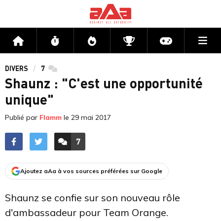
Me
Accueil
Flux
Directs
Compétitions
Actu jeux v
DIVERS
7
commentaires
Shaunz : "C'est une opportunité
unique"
Publié par
Flamm
le
29 mai 2017
7
ACCÉDER AUX
COMMENTAIRES
Ajoutez aAa à vos sources préférées sur Google
Shaunz se confie sur son nouveau rôle
d'ambassadeur pour Team Orange.