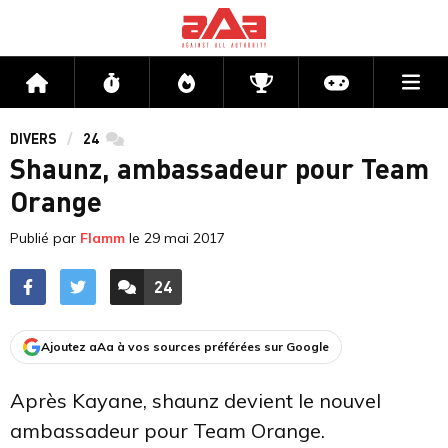
Me
Accueil
Flux
Directs
Compétitions
Actu jeux v
DIVERS
24
commentaires
Shaunz, ambassadeur pour Team
Orange
Publié par
Flamm
le
29 mai 2017
24
ACCÉDER AUX
COMMENTAIRES
Ajoutez aAa à vos sources préférées sur Google
Après Kayane, shaunz devient le nouvel
ambassadeur pour Team Orange.