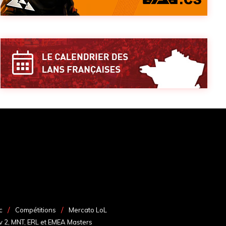
c
Compétitions
Mercato LoL
v 2, MNT, ERL et EMEA Masters