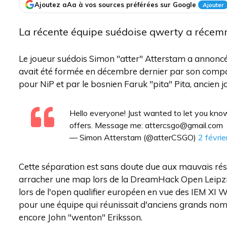
Ajoutez aAa à vos sources préférées sur Google
Ajouter
La récente équipe suédoise qwerty a récem
Le joueur suédois Simon "atter" Atterstam a annoncé 
avait été formée en décembre dernier par son compat
pour NiP et par le bosnien Faruk "pita" Pita, ancien 
Hello everyone! Just wanted to let you kn
offers. Message me:
attercsgo@gmail.com
— Simon Atterstam (@atterCSGO)
2 févri
Cette séparation est sans doute due aux mauvais résult
arracher une map lors de la DreamHack Open Leipzig 
lors de l'open qualifier européen en vue des IEM XI
pour une équipe qui réunissait d'anciens grands nom
encore John "wenton" Eriksson.