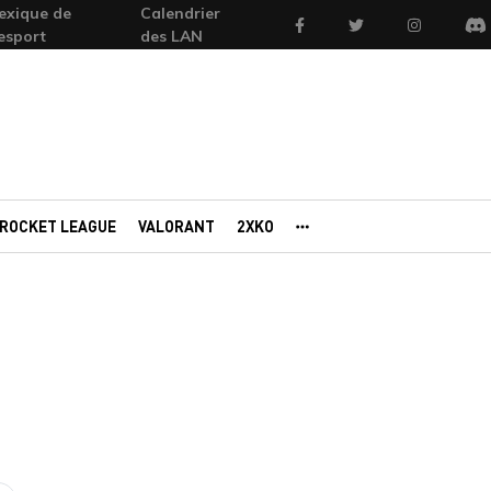
exique de
Calendrier
Facebook
Twitter
Instagram
'esport
des LAN
Di
ROCKET LEAGUE
VALORANT
2XKO
AUTRES PORTAILS