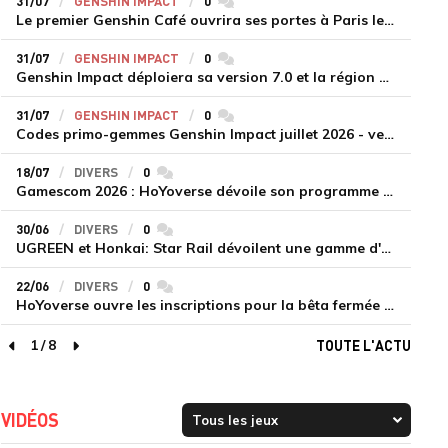
31/07
GENSHIN IMPACT
0
commentaires
Le premier Genshin Café ouvrira ses portes à Paris le 14 août
31/07
GENSHIN IMPACT
0
commentaires
Genshin Impact déploiera sa version 7.0 et la région de Snezhnaya le 12 août
31/07
GENSHIN IMPACT
0
commentaires
Codes primo-gemmes Genshin Impact juillet 2026 - version 7.0
18/07
DIVERS
0
commentaires
Gamescom 2026 : HoYoverse dévoile son programme et présente deux nouveaux jeux inédits
30/06
DIVERS
0
commentaires
UGREEN et Honkai: Star Rail dévoilent une gamme d'accessoires de recharge en édition limitée
22/06
DIVERS
0
commentaires
HoYoverse ouvre les inscriptions pour la bêta fermée de Honkai : Nexus Anima
1
/
8
TOUTE L'ACTU
page précédente
page suivante
VIDÉOS