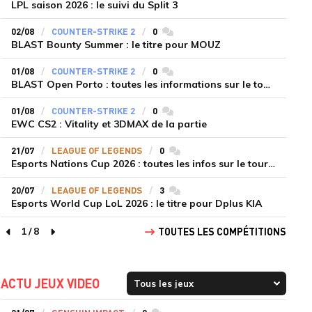
LPL saison 2026 : le suivi du Split 3
02/08
COUNTER-STRIKE 2
0
commentaires
BLAST Bounty Summer : le titre pour MOUZ
01/08
COUNTER-STRIKE 2
0
commentaires
BLAST Open Porto : toutes les informations sur le tournoi
01/08
COUNTER-STRIKE 2
0
commentaires
EWC CS2 : Vitality et 3DMAX de la partie
21/07
LEAGUE OF LEGENDS
0
commentaires
Esports Nations Cup 2026 : toutes les infos sur le tournoi
20/07
LEAGUE OF LEGENDS
3
commentaires
Esports World Cup LoL 2026 : le titre pour Dplus KIA
1
/
8
TOUTES LES COMPÉTITIONS
page précédente
page suivante
ACTU JEUX VIDEO