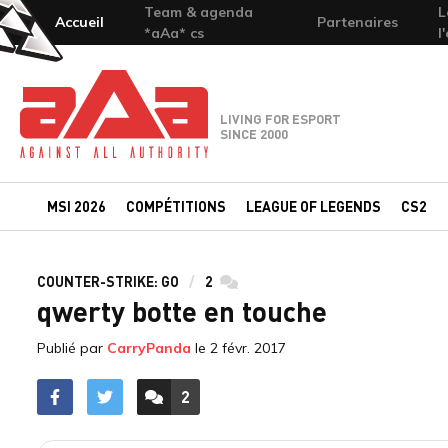
Team & agenda
L
Accueil
Partenaires
*aAa* cs
l
Team-aAa - against All authority
LIVING FOR ESPORT
SINCE 2000
MSI 2026
COMPÉTITIONS
LEAGUE OF LEGENDS
CS2
COUNTER-STRIKE: GO
2
commentaires
qwerty botte en touche
Publié par
CarryPanda
le
2 févr. 2017
2
ACCÉDER AUX
COMMENTAIRES