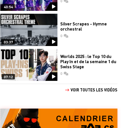
0
commentaires
40:54
Silver Scrapes - Hymne
orchestral
0
commentaires
03:37
Worlds 2025 : le Top 10 du
Play In et de la semaine 1 du
Swiss Stage
0
commentaires
07:12
VOIR TOUTES LES VIDÉOS