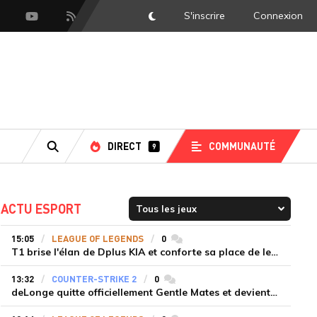
S'inscrire
Connexion
DarkMode
scord
Youtube
Flux RSS
DIRECT
COMMUNAUTÉ
9
RECHERCHE
ACTU ESPORT
15:05
LEAGUE OF LEGENDS
0
commentaires
T1 brise l'élan de Dplus KIA et conforte sa place de leader en LCK 2026 Rounds 3-4
13:32
COUNTER-STRIKE 2
0
commentaires
deLonge quitte officiellement Gentle Mates et devient agent libre