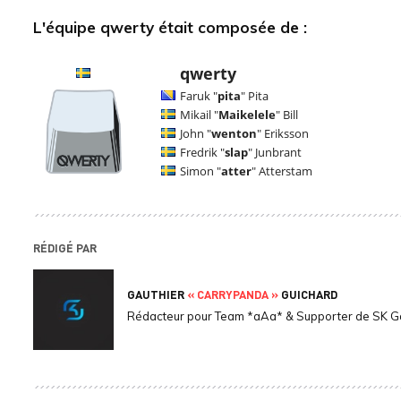
L
'équipe qwerty était composée de :
qwerty
Faruk "
pita
" Pita
Mikail "
Maikelele
" Bill
John "
wenton
" Eriksson
Fredrik "
slap
" Junbrant
Simon "
atter
" Atterstam
RÉDIGÉ PAR
GAUTHIER
« CARRYPANDA »
GUICHARD
Rédacteur pour Team *aAa* & Supporter de SK 