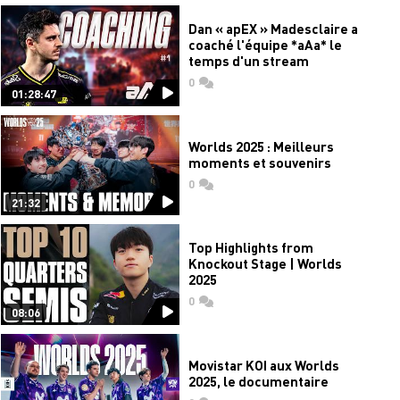
Dan « apEX » Madesclaire a
coaché l'équipe *aAa* le
temps d'un stream
0
commentaires
01:28:47
Worlds 2025 : Meilleurs
moments et souvenirs
0
commentaires
21:32
Top Highlights from
Knockout Stage | Worlds
2025
0
commentaires
08:06
Movistar KOI aux Worlds
2025, le documentaire