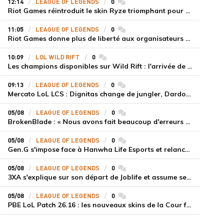
12:14
LEAGUE OF LEGENDS
0
commentaires
Riot Games réintroduit le skin Ryze triomphant pour récompenser la scène amateur
11:05
LEAGUE OF LEGENDS
0
commentaires
Riot Games donne plus de liberté aux organisateurs de tournois locaux sur League of Legends
10:09
LOL WILD RIFT
0
commentaires
Les champions disponibles sur Wild Rift : l'arrivée de Cho'Gath
09:13
LEAGUE OF LEGENDS
0
commentaires
Mercato LoL LCS : Dignitas change de jungler, Dardoch fait son retour en LCS, eXyu annonce sa retraite
05/08
LEAGUE OF LEGENDS
0
commentaires
BrokenBlade : « Nous avons fait beaucoup d'erreurs bêtes, mais une victoire reste une victoire et c'est une chose dont on peut se réjouir »
05/08
LEAGUE OF LEGENDS
0
commentaires
Gen.G s'impose face à Hanwha Life Esports et relance sa dynamique en LCK
05/08
LEAGUE OF LEGENDS
0
commentaires
3XA s'explique sur son départ de Joblife et assume ses torts
05/08
LEAGUE OF LEGENDS
0
commentaires
PBE LoL Patch 26.16 : les nouveaux skins de la Cour féérique