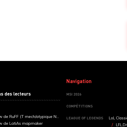
Navigation
ns des lecteurs
MSI 2026
COMPÉTITIONS
ew de RuFF (T mech/atypique N...
LEAGUE OF LEGENDS
LoL Classi
ew de LatiAs mapmaker
LFL,Di