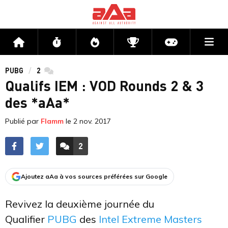
Me
Accueil
Flux
Directs
Compétitions
Actu jeux v
PUBG
2
commentaires
Qualifs IEM : VOD Rounds 2 & 3
des *aAa*
Publié par
Flamm
le
2 nov. 2017
2
ACCÉDER AUX
COMMENTAIRES
Ajoutez aAa à vos sources préférées sur Google
Revivez la deuxième journée du
Qualifier
PUBG
des
Intel Extreme Masters