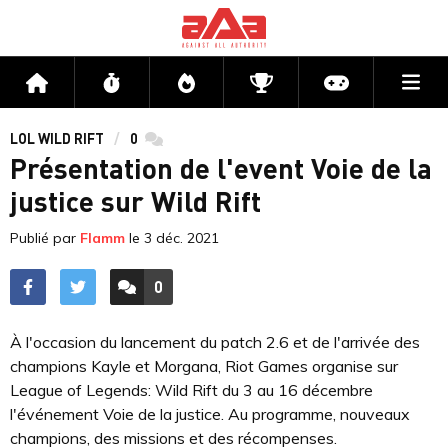
Me
Accueil
Flux
Directs
Compétitions
Actu jeux v
LOL WILD RIFT
0
commentaires
Présentation de l'event Voie de la
justice sur Wild Rift
Publié par
Flamm
le
3 déc. 2021
0
ACCÉDER AUX
COMMENTAIRES
À l'occasion du lancement du patch 2.6 et de l'arrivée des
champions Kayle et Morgana, Riot Games organise sur
League of Legends: Wild Rift du 3 au 16 décembre
l'événement Voie de la justice. Au programme, nouveaux
champions, des missions et des récompenses.