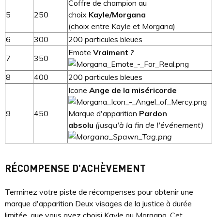
Coffre de champion au
5
250
choix
Kayle/Morgana
(choix entre Kayle et Morgana)
6
300
200 particules bleues
Emote
Vraiment ?
7
350
8
400
200 particules bleues
Icone
Ange de la miséricorde
9
450
Marque d'apparition
Pardon
absolu
(jusqu'à la fin de l'événement)
RÉCOMPENSE D'ACHÈVEMENT
Terminez votre piste de récompenses pour obtenir une
marque d'apparition Deux visages de la justice à durée
limitée, que vous ayez choisi Kayle ou Morgana. Cet