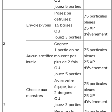
OU
Jouez 5 parties
Posez ou
75 particules
détruisez
bleues
Envolez-vous
15 balises
25 XP
OU
d'événement
Jouez 3 parties
2
Gagnez
1 partie en ne
75 particules
Aucun sacrifice
mourant pas
bleues
inutile
plus de 2 fois
25 XP
OU
d'événement
Jouez 5 parties
Avec votre
75 particules
équipe, tuez
Chasse aux
bleues
2 dragons
monstres
25 XP
OU
d'événement
Jouez 3 parties
3
Recevez la
75 particules