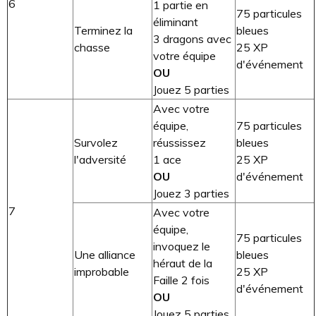
6
1 partie en
75 particules
éliminant
Terminez la
bleues
3 dragons avec
chasse
25 XP
votre équipe
d'événement
OU
Jouez 5 parties
Avec votre
équipe,
75 particules
Survolez
réussissez
bleues
l'adversité
1 ace
25 XP
OU
d'événement
Jouez 3 parties
7
Avec votre
équipe,
75 particules
invoquez le
Une alliance
bleues
héraut de la
improbable
25 XP
Faille 2 fois
d'événement
OU
Jouez 5 parties