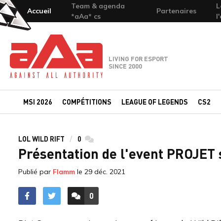
Team & agenda
L
Accueil
Partenaires
*aAa* cs
l
Team-aAa - against All authority
LIVING FOR ESPORT
SINCE 2000
MSI 2026
COMPÉTITIONS
LEAGUE OF LEGENDS
CS2
LOL WILD RIFT
0
commentaires
Présentation de l'event PROJET 
Publié par
Flamm
le
29 déc. 2021
0
ACCÉDER AUX
COMMENTAIRES