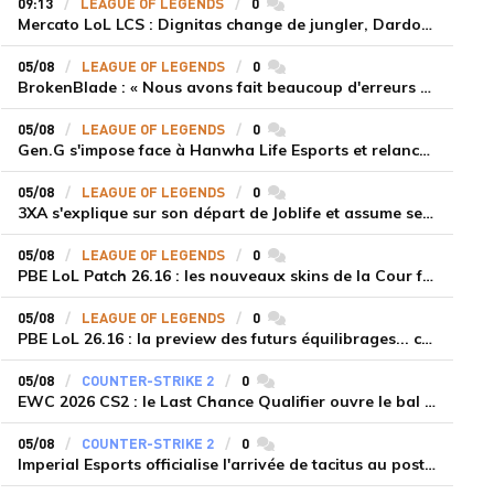
09:13
LEAGUE OF LEGENDS
0
commentaires
Mercato LoL LCS : Dignitas change de jungler, Dardoch fait son retour en LCS, eXyu annonce sa retraite
05/08
LEAGUE OF LEGENDS
0
commentaires
BrokenBlade : « Nous avons fait beaucoup d'erreurs bêtes, mais une victoire reste une victoire et c'est une chose dont on peut se réjouir »
05/08
LEAGUE OF LEGENDS
0
commentaires
Gen.G s'impose face à Hanwha Life Esports et relance sa dynamique en LCK
05/08
LEAGUE OF LEGENDS
0
commentaires
3XA s'explique sur son départ de Joblife et assume ses torts
05/08
LEAGUE OF LEGENDS
0
commentaires
PBE LoL Patch 26.16 : les nouveaux skins de la Cour féérique
05/08
LEAGUE OF LEGENDS
0
commentaires
PBE LoL 26.16 : la preview des futurs équilibrages... coup d'arrêt pour les supports roamers
05/08
COUNTER-STRIKE 2
0
commentaires
EWC 2026 CS2 : le Last Chance Qualifier ouvre le bal à Paris du 7 au 9 août
05/08
COUNTER-STRIKE 2
0
commentaires
Imperial Esports officialise l'arrivée de tacitus au poste d'entraîneur