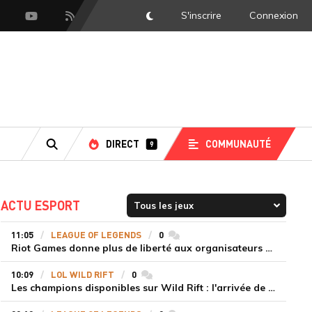
S'inscrire
Connexion
DarkMode
scord
Youtube
Flux RSS
DIRECT
COMMUNAUTÉ
9
RECHERCHE
ACTU ESPORT
11:05
LEAGUE OF LEGENDS
0
commentaires
Riot Games donne plus de liberté aux organisateurs de tournois locaux sur League of Legends
10:09
LOL WILD RIFT
0
commentaires
Les champions disponibles sur Wild Rift : l'arrivée de Cho'Gath