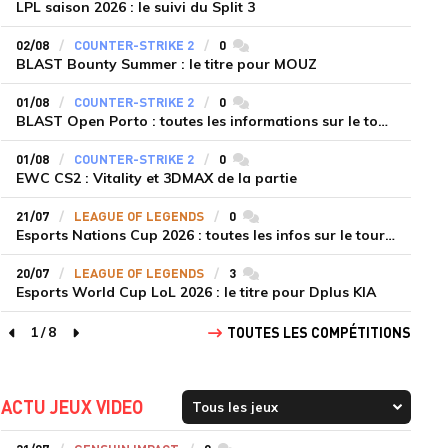
LPL saison 2026 : le suivi du Split 3
02/08
COUNTER-STRIKE 2
0
commentaires
BLAST Bounty Summer : le titre pour MOUZ
01/08
COUNTER-STRIKE 2
0
commentaires
BLAST Open Porto : toutes les informations sur le tournoi
01/08
COUNTER-STRIKE 2
0
commentaires
EWC CS2 : Vitality et 3DMAX de la partie
21/07
LEAGUE OF LEGENDS
0
commentaires
Esports Nations Cup 2026 : toutes les infos sur le tournoi
20/07
LEAGUE OF LEGENDS
3
commentaires
Esports World Cup LoL 2026 : le titre pour Dplus KIA
1
/
8
TOUTES LES COMPÉTITIONS
page précédente
page suivante
ACTU JEUX VIDEO