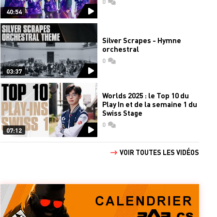
0
commentaires
40:54
Silver Scrapes - Hymne
orchestral
0
commentaires
03:37
Worlds 2025 : le Top 10 du
Play In et de la semaine 1 du
Swiss Stage
0
commentaires
07:12
VOIR TOUTES LES VIDÉOS