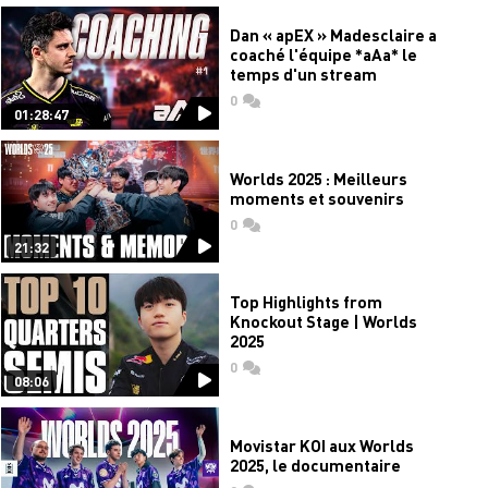
Dan « apEX » Madesclaire a
coaché l'équipe *aAa* le
temps d'un stream
0
commentaires
01:28:47
Worlds 2025 : Meilleurs
moments et souvenirs
0
commentaires
21:32
Top Highlights from
Knockout Stage | Worlds
2025
0
commentaires
08:06
Movistar KOI aux Worlds
2025, le documentaire