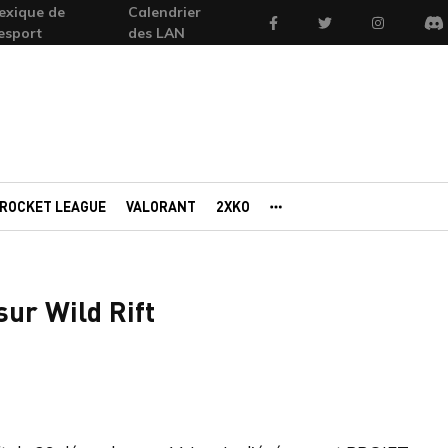
exique de
Calendrier
Facebook
Twitter
Instagram
'esport
des LAN
Di
ROCKET LEAGUE
VALORANT
2XKO
AUTRES PORTAILS
sur Wild Rift