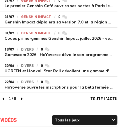
31/07
GENSHIN IMPACT
0
commentaires
Le premier Genshin Café ouvrira ses portes à Paris le 14 août
31/07
GENSHIN IMPACT
0
commentaires
Genshin Impact déploiera sa version 7.0 et la région de Snezhnaya le 12 août
31/07
GENSHIN IMPACT
0
commentaires
Codes primo-gemmes Genshin Impact juillet 2026 - version 7.0
18/07
DIVERS
0
commentaires
Gamescom 2026 : HoYoverse dévoile son programme et présente deux nouveaux jeux inédits
30/06
DIVERS
0
commentaires
UGREEN et Honkai: Star Rail dévoilent une gamme d'accessoires de recharge en édition limitée
22/06
DIVERS
0
commentaires
HoYoverse ouvre les inscriptions pour la bêta fermée de Honkai : Nexus Anima
1
/
8
TOUTE L'ACTU
page précédente
page suivante
VIDÉOS