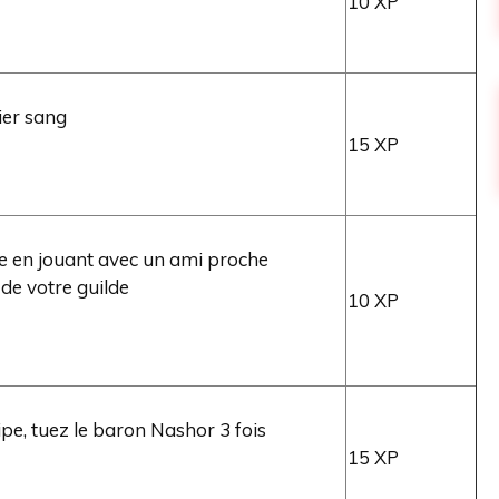
10 XP
ier sang
15 XP
e en jouant avec un ami proche
e votre guilde
10 XP
pe, tuez le baron Nashor 3 fois
15 XP